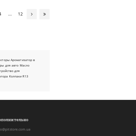
4
...
12
екторы
Ароматизатор в
ры для авто
Масло
тройство для
атора
Колпаки R13
ополнительно
fo@pitstore.com.ua