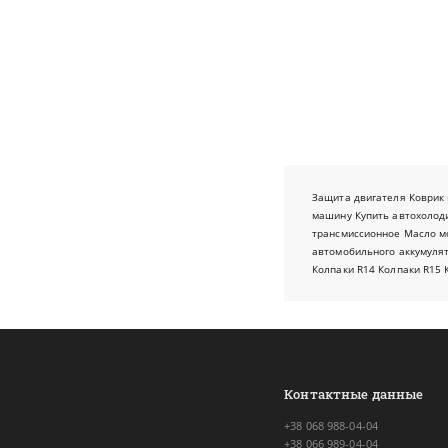
Защита двигателя
Коврик 
машину
Купить автохолод
трансмиссионное
Масло м
автомобильного аккумуля
Колпаки R14
Колпаки R15
Контактные данные
+38 068 988-04-04
+38 066 989-04-04