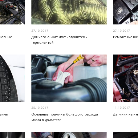
27.10.2017
27.10.2017
сновные
Для чего обматывать глушитель
Ремонтные ши
термолентой
25.10.2017
11.10.2017
езине
Основные причины большого расхода
Датчики на и
масла в двигателе