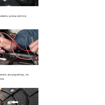
чивать шины азотом
жать аккумулятор, не
ины