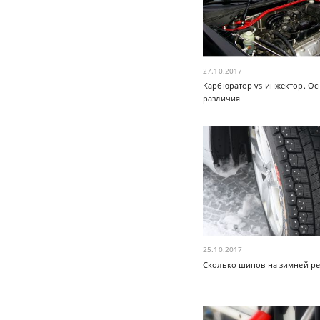
27.10.2017
Карбюратор vs инжектор. О
различия
25.10.2017
Сколько шипов на зимней р