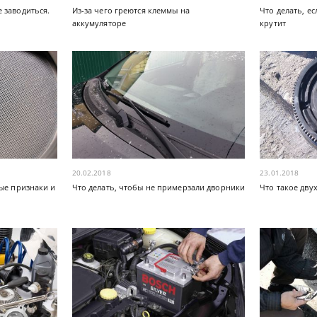
 заводиться.
Из-за чего греются клеммы на
Что делать, ес
аккумуляторе
крутит
20.02.2018
23.01.2018
ые признаки и
Что делать, чтобы не примерзали дворники
Что такое дву