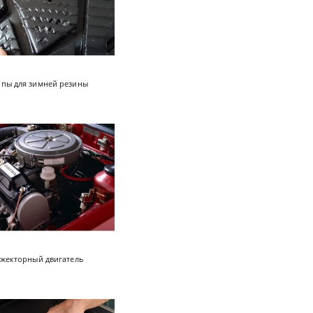
пы для зимней резины
нжекторный двигатель