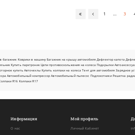
1
...
3
в багажник
Коврики в машину
Багажник на крышу автомобиля
Дефлектор капота
Дефл
ильник
Купить парктроник
Цепи противоскольжения на колеса
Подкрылки
Автоаксессуа
оторное купить
Авточехлы
Купить колпаки на колеса
Тент для автомобиля
Зарядное ус
тора
Автомобильный компрессор
Автомобильный пылесос
Подлокотники
Решетка ради
Колпаки R16
Колпаки R17
Информация
Мой профиль
Д
О нас
Личный Кабинет
in