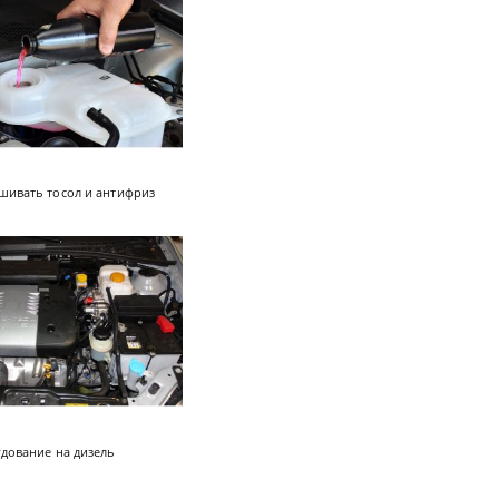
шивать тосол и антифриз
дование на дизель