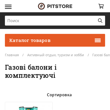
Каталог товаров
Главная
Активный отдых, туризм и хобби
Газові ба
Газові балони і
комплектуючі
Сортировка