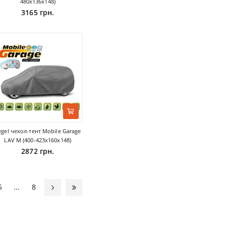
480х136х148)
3165 грн.
egel чехол-тент Mobile Garage
LAV M (400-423х160х148)
2872 грн.
5
...
8