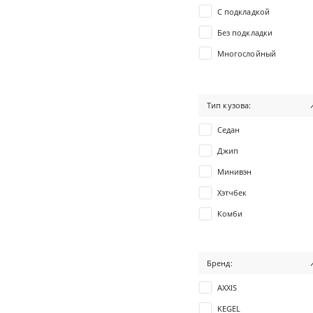
С подкладкой
Без подкладки
Многослойный
Тип кузова:
Седан
Джип
Минивэн
Хэтчбек
Комби
Купе
Универсал
Бренд:
Микроавтобус
AXXIS
Мото
KEGEL