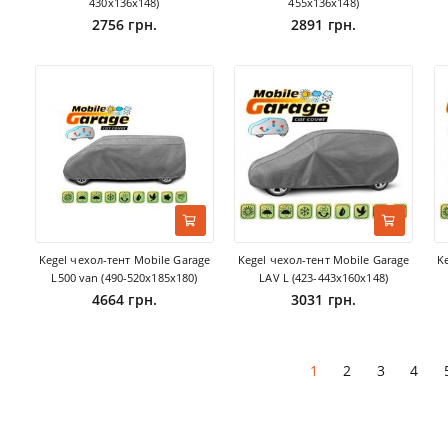
430х136х148)
455х136х148)
2756 грн.
2891 грн.
Kegel чехол-тент Mobile Garage
Kegel чехол-тент Mobile Garage
K
L500 van (490-520х185х180)
LAV L (423-443х160х148)
4664 грн.
3031 грн.
1
2
3
4