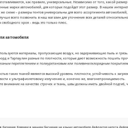
отавливаются, как правило, универсальные. Независимо от того, какой размер вы
нные марки автомобилей, для которых подойдет этот размер. В нашем интернет
 же схеме – размеры тентов универсальны для всего ассортимента автомобилей,
лучше всего позвонить в наш магазин для уточнения всех деталей относительно
а свободного кроя – ведь это только плюс.
ля автомобиля
спользуются материалы, пропускающие воздух, но задерживающие пыль и грязь.
форд и Тарпаулин разные по плотности, которые дают возможность пошить проч
тканым переплетением и полиуретановым или поливинилхлоридным покрытием,
тью таких тканей являются высокий уровень плотности, устойчивость к загряз
ости к ультрафиолетовому излучению и, конечно же, влагонепроницаемость.
те внимание на качество строчек и ткань, швы должны иметь двойной подгиб, 
в багажник
Коврики в машину
Багажник на крышу автомобиля
Дефлектор капота
Дефл