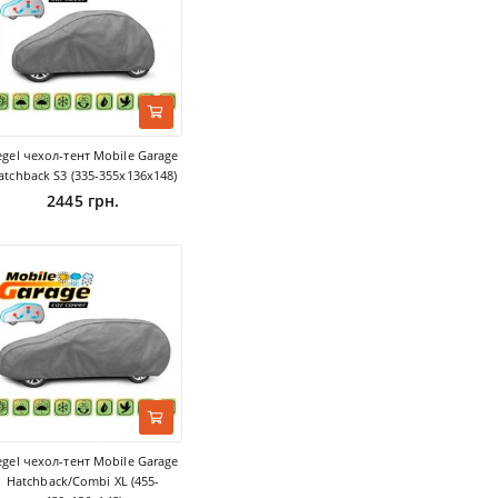
egel чехол-тент Mobile Garage
atchback S3 (335-355х136х148)
2445 грн.
egel чехол-тент Mobile Garage
Hatchback/Combi XL (455-