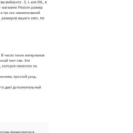
 выберете - S, L или XXL, в
-магазине Pitstore размер
 а так как наименований
 размеров вашего авто. Не
 В число таких материалов
ный тент пвх. Эти
 которое нанесено на
нениям, простой уход,
что дает дополнительный
екторы
Ароматизатор в