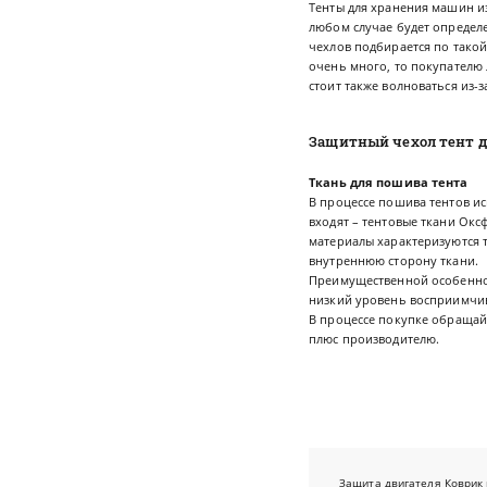
Тенты для хранения машин изг
любом случае будет определе
чехлов подбирается по такой
очень много, то покупателю 
стоит также волноваться из-з
Защитный чехол тент д
Ткань для пошива тента
В процессе пошива тентов и
входят – тентовые ткани Окс
материалы характеризуются 
внутреннюю сторону ткани.
Преимущественной особеннос
низкий уровень восприимчив
В процессе покупке обращай
плюс производителю.
Защита двигателя
Коврик 