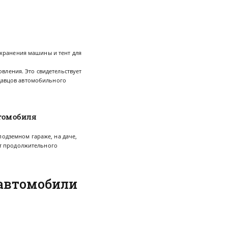
я хранения машины и тент для
вления. Это свидетельствует
одавцов автомобильного
втомобиля
подземном гараже, на даче,
 от продолжительного
 автомобили