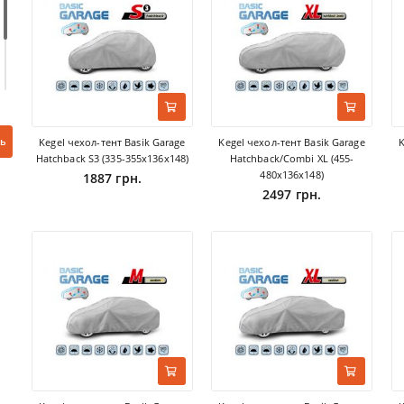
ь
Kegel чехол-тент Basik Garage
Kegel чехол-тент Basik Garage
K
Hatchback S3 (335-355х136х148)
Hatchback/Combi XL (455-
480х136х148)
1887 грн.
2497 грн.