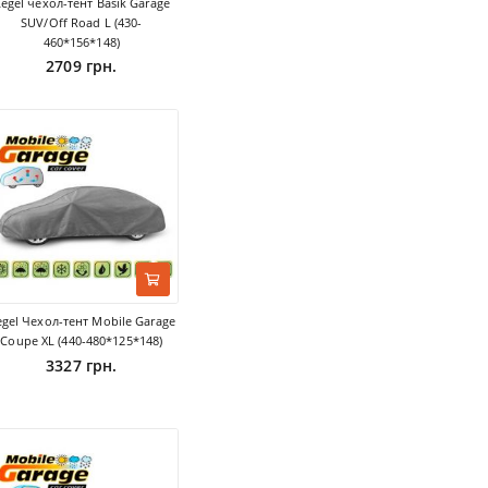
egel чехол-тент Basik Garage
SUV/Off Road L (430-
460*156*148)
2709 грн.
egel Чехол-тент Mobile Garage
Coupe XL (440-480*125*148)
3327 грн.