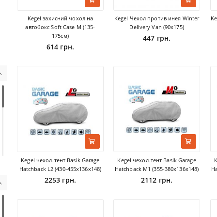
Kegel захисний чохол на
Kegel Чехол против инея Winter
Ke
автобокс Soft Case M (135-
Delivery Van (90х175)
175см)
447 грн.
614 грн.
Kegel чехол-тент Basik Garage
Kegel чехол-тент Basik Garage
K
Hatchback L2 (430-455х136х148)
Hatchback M1 (355-380х136х148)
Ha
2253 грн.
2112 грн.