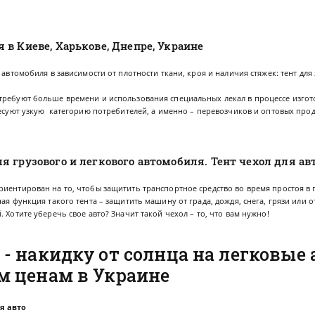
 в Киеве, Харькове, Днепре, Украине
 автомобиля в зависимости от плотности ткани, кроя и наличия стяжек: тент дл
требуют больше времени и использования специальных лекал в процессе изгото
ересуют узкую категорию потребителей, а именно – перевозчиков и оптовых пр
я грузового и легкового автомобиля. Тент чехол для а
иентирован на то, чтобы защитить транспортное средство во время простоя в 
ная функция такого тента – защитить машину от града, дождя, снега, грязи или
 Хотите уберечь свое авто? Значит такой чехол – то, что вам нужно!
 - накидку от солнца на легковые
м ценам в Украине
я авто