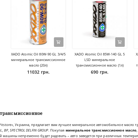
XADO Atomic Oil 80W-90 GL 3/4/5
XADO Atomic Oil 85W-140 GL 5
X
минеральное трансмиссионное
LSD минеральное
масло (20л)
трансмиссионное масло (1л)
11032 грн.
690 грн.
 трансмиссионное
Pitstore», Украина, предлагает вам лучшее минеральное автомобильное масло 
OL
,
BP
,
SPECTROL DELFIN GROUP
. Покупая
минеральное трансмиссионное масло
й машины непременно будет радовать – авто заведется при различных температ