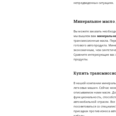
непредвиденных ситуациях.
Минеральное масло 
Вы можете заказать необход
мы вышлем вам
минерально
трансмиссионные масла. Перв
готового автопродукта. Мин
экономичным, чем синтетичес
Сравните интересующие вас 
продукты.
Купить трансмиссион
В нашей компании минеральн
легковых машин. Сейчас можн
описываемом нами масле. До
функциональность, способст
автомобильной отрасли. Все
посоветоваться со специали
присадках против износа авт
работы.