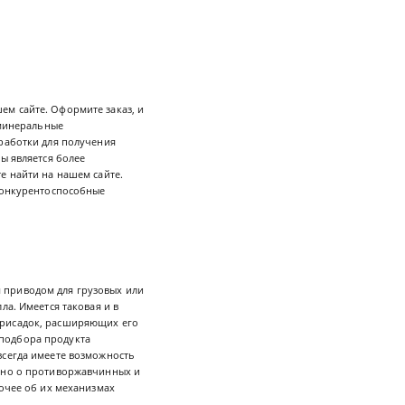
ем сайте. Оформите заказ, и
минеральные
еработки для получения
ы является более
е найти на нашем сайте.
 конкурентоспособные
 приводом для грузовых или
ла. Имеется таковая и в
присадок, расширяющих его
подбора продукта
всегда имеете возможность
обно о противоржавчинных и
рочее об их механизмах