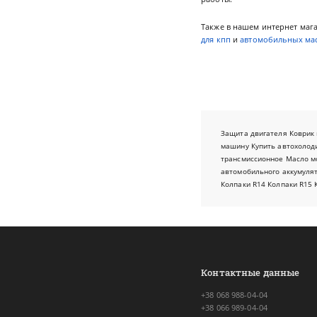
Также в нашем интернет маг
для кпп
и
автомобильных мас
Защита двигателя
Коврик 
машину
Купить автохолод
трансмиссионное
Масло м
автомобильного аккумуля
Колпаки R14
Колпаки R15
Контактные данные
+38 068 988-04-04
+38 066 989-04-04