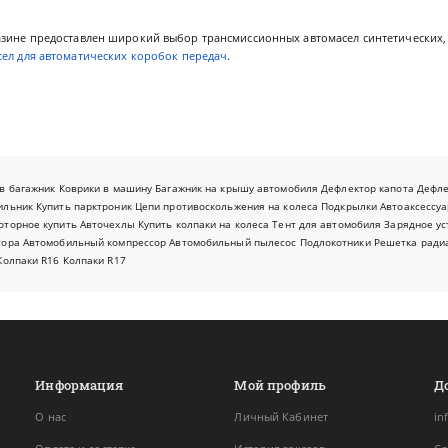
азине предоставлен широкий выбор трансмиссионных автомасел синтетических
ел для автоматических коробок передач
.
в багажник
Коврики в машину
Багажник на крышу автомобиля
Дефлектор капота
Дефл
ильник
Купить парктроник
Цепи противоскольжения на колеса
Подкрылки
Автоаксессуа
оторное купить
Авточехлы
Купить колпаки на колеса
Тент для автомобиля
Зарядное ус
тора
Автомобильный компрессор
Автомобильный пылесос
Подлокотники
Решетка ради
Колпаки R16
Колпаки R17
Информация
Мой профиль
Д
О нас
Личный Кабинет
in