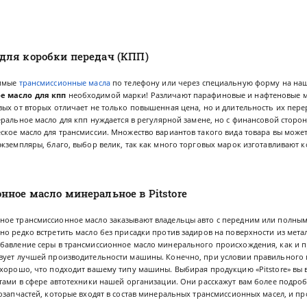
для коробки передач (КПП)
имые
трансмиссионные масла
по телефону или через специальную форму на наш
е масло для кпп
необходимой марки! Различают парафиновые и нафтеновые 
ых от вторых отличает не только повышенная цена, но и длительность их пер
еральное масло для кпп
нуждается в регулярной замене, но с финансовой сторон
кое масло для трансмиссии. Множество вариантов такого вида товара вы может
экземпляры, благо, выбор велик, так как много торговых марок изготавливают
ное масло минеральное в Pitstore
ое трансмиссионное масло заказывают владельцы авто с передним или полным
о редко встретить масло без присадки против задиров на поверхности из метал
бавление серы в трансмиссионное масло минерального
происхождения, как и 
вует лучшей производительности машины. Конечно, при условии правильного 
 хорошо, что подходит вашему типу машины. Выбирая продукцию «Pitstore» вы 
стами в сфере автотехники нашей организации. Они расскажут вам более подр
озапчастей, которые входят в состав минеральных трансмиссионных масел, и п