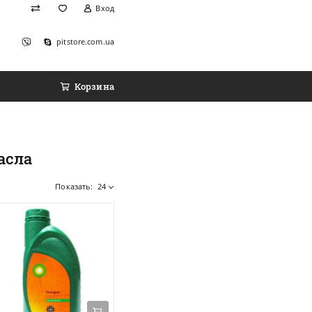
Вход
pitstore.com.ua
Корзина
асла
Показать:
24