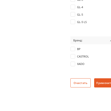
GL-4
GL-5
GL-5 LS
Бренд:
BP
CASTROL
XADO
Очистить
Применит