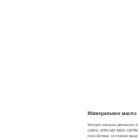
Минеральное масло
Интерет магазин автомасел «
LUKOIL
,
VERYLUBE XADO
,
CASTR
спокойствие: состояние ваше