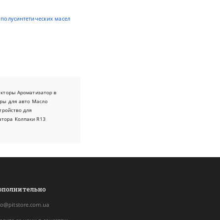
,
полусинтетических масел
екторы
Ароматизатор в
ры для авто
Масло
тройство для
атора
Колпаки R13
ополнительно
fo@pitstore.com.ua