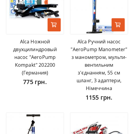
Alca Ножной
Alca Ручний насос
двухцилиндровый
"AeroPump Manometer"
насос "AeroPump
з манометром, мульти-
Kompakt" 202200
вентильним
(Германия)
з'єднанням, 55 см
шланг, 3 адаптери,
775 грн.
Німеччина
1155 грн.