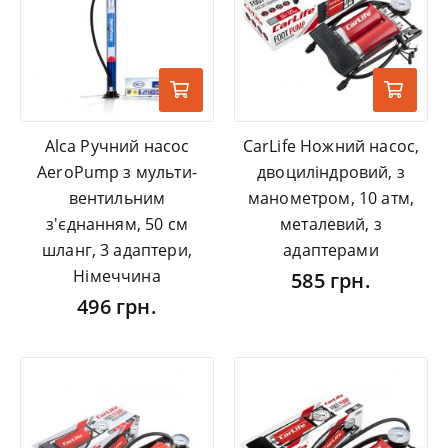
Alca Ручний насос
CarLife Ножний насос,
AeroPump з мульти-
двоциліндровий, з
вентильним
манометром, 10 атм,
з'єднанням, 50 см
металевий, з
шланг, 3 адаптери,
адаптерами
Німеччина
585 грн.
496 грн.