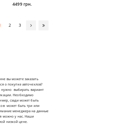
4499 грн.
1
2
3
ине вы можете заказать
ся о покупке авточехлов?
х, нужно выбирать вариант
фикации. Необходимо
имер, сзади может быть
ков может быть три или
нимание менеджера на данные
я можно у нас. Наши
мой низкой цене.