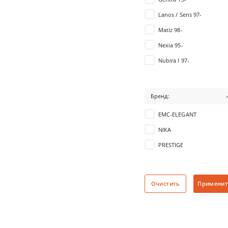
Lanos / Sens 97-
Matiz 98-
Nexia 95-
Nubira I 97-
Nubira II 99-08
Бренд:
EMC-ELEGANT
NIKA
PRESTIGE
Очистить
Применит