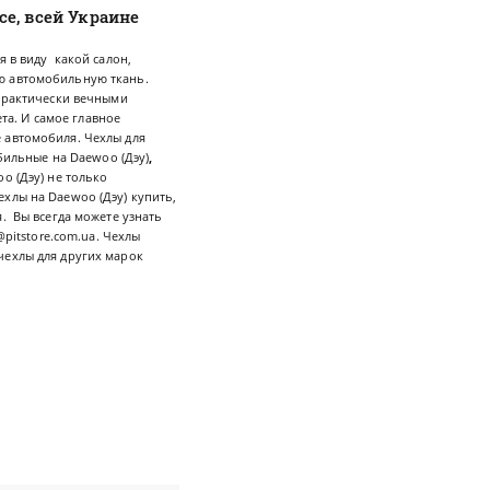
е, всей Украине
я в виду какой салон,
ю автомобильную ткань.
рактически вечными
ета. И самое главное
 автомобиля. Чехлы для
обильные на Daewoo (Дэу)
,
o (Дэу) не только
хлы на Daewoo (Дэу) купить,
. Вы всегда можете узнать
@pitstore.com.ua
. Чехлы
чехлы для других марок