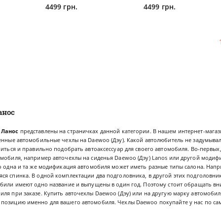
4499 грн.
4499 грн.
анос
) Ланос
представлены на страничках данной категории. В нашем интернет-магаз
енные автомобильные чехлы на Daewoo (Дэу). Какой автолюбитель не задумывал
биться и правильно подобрать автоаксессуар для своего автомобиля. Во-первы
омобиля, например авточехлы на сиденья Daewoo (Дэу) Lanos или другой моди
о одна и та же модификация автомобиля может иметь разные типы салона. Напр
ся спинка. В одной комплектации два подголовника, в другой этих подголовни
обили имеют одно название и выпущены в один год. Поэтому стоит обращать в
ля при заказе. Купить авточехлы Daewoo (Дэу) или на другую марку автомобил
позицию именно для вашего автомобиля. Чехлы Daewoo покупайте у нас по са