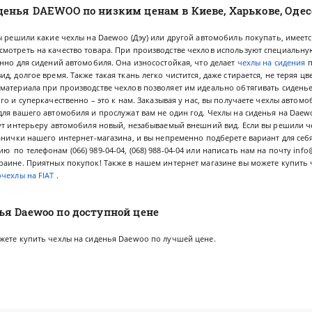
енья DAEWOO по низким ценам в Киеве, Харькове, Одесс
ы решили какие чехлы на Daewoo (Дэу) или другой автомобиль покупать, имеетс
мотреть на качество товара. При производстве чехлов используют специальну
нно для сидений автомобиля. Она износостойкая, что делает
чехлы на сидения
п
, долгое время. Также такая ткань легко чистится, даже стирается, не теряя цв
материала при производстве чехлов позволяет им идеально обтягивать сиденье
го и суперкачественно – это к нам. Заказывая у нас, вы получаете чехлы автом
ля вашего автомобиля и прослужат вам не один год. Чехлы на сиденья на Daewo
ут интерьеру автомобиля новый, незабываемый внешний вид. Если вы решили че
анички нашего интернет-магазина, и вы непременно подберете вариант для себя
по телефонам (066) 989-04-04, (068) 988-04-04 или написать нам на почту
info
раине. Приятных покупок! Также в нашем интернет магазине вы можете купить 
очехлы на FIAT
.
ья Daewoo по доступной цене
жете купить чехлы на сиденья Daewoo по лучшей цене.