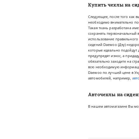
Купить чехлы на сид
Следующее, после того как в
необходимо внимательно пос
Такая ткань разработана име
сохранять первоначальный вид
использование правильного 
сидений Daewoo (Дэу)
недоро
которые идеально подойдут д
предупредят износ, а придад
обязательно заходите на стр
всю необходимую информацию 
Daewoo по лучшей цене в Ук
автомобилей, например,
авт
Авточехлы на сиден
В нашем автомагазине Вы мо