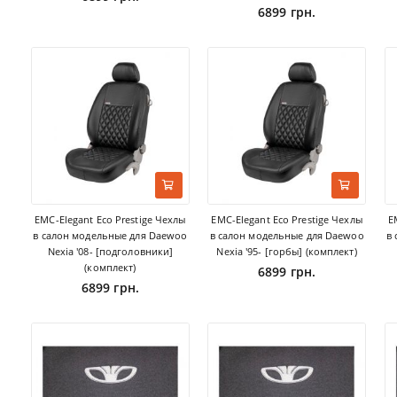
6899 грн.
EMC-Elegant Eco Prestige Чехлы
EMC-Elegant Eco Prestige Чехлы
E
в салон модельные для Daewoo
в салон модельные для Daewoo
в
Nexia '08- [подголовники]
Nexia '95- [горбы] (комплект)
(комплект)
6899 грн.
6899 грн.