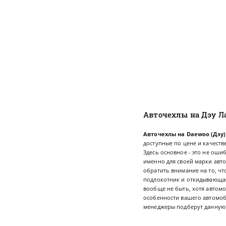
Авточехлы на Дэу Л
Авточехлы на Daewoo (Дэу
доступные по цене и качеств
Здесь основное - это не оши
именно для своей марки авт
обратить внимание на то, чт
подлокотник и откидывающая
вообще не быть, хотя автом
особенности вашего автомоби
менеджеры подберут данную 