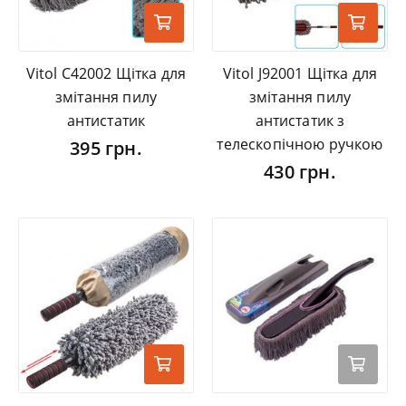
Vitol C42002 Щітка для
Vitol J92001 Щітка для
змітання пилу
змітання пилу
антистатик
антистатик з
телескопічною ручкою
395 грн.
430 грн.