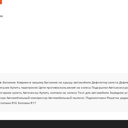
ми
в багажник
Коврики в машину
Багажник на крышу автомобиля
Дефлектор капота
Дефл
ильник
Купить парктроник
Цепи противоскольжения на колеса
Подкрылки
Автоаксессуа
оторное купить
Авточехлы
Купить колпаки на колеса
Тент для автомобиля
Зарядное ус
тора
Автомобильный компрессор
Автомобильный пылесос
Подлокотники
Решетка ради
Колпаки R16
Колпаки R17