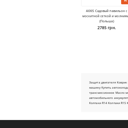
AXXIS Садовый павильон с
москитной сеткой и молния
(Польша)
2785 грн.
Защита двигателя
Коврик 
машину
Купить автохолод
трансмиссионное
Масло м
автомобильного аккумуля
Колпаки R14
Колпаки R15