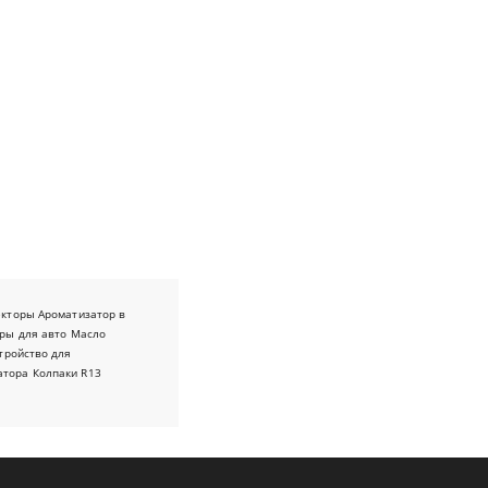
екторы
Ароматизатор в
ры для авто
Масло
тройство для
атора
Колпаки R13