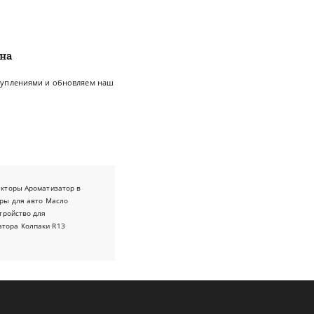
ина
ступлениями и обновляем наш
.
екторы
Ароматизатор в
ры для авто
Масло
тройство для
атора
Колпаки R13