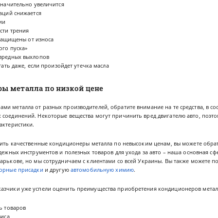
значительно увеличится
аций снижается
ии
сти трения
 защищены от износа
ого пуска»
вредных выхлопов
ать даже, если произойдет утечка масла
ы металла по низкой цене
и металла от разных производителей, обратите внимание на те средства, в со
 соединений. Некоторые вещества могут причинить вред двигателю авто, поэто
актеристики.
пить качественные кондиционеры металла по невысоким ценам, вы можете обрат
адежных инструментов и полезных товаров для ухода за авто – наша основная сф
арькове, но мы сотрудничаем с клиентами со всей Украины. Вы также можете 
орные присадки
и другую
автомобильную химию
.
азчики уже успели оценить преимущества приобретения кондиционеров металл
ь товаров
виса