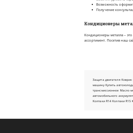
Возможность оформить
Получение консульта
Кондиционеры металл
Кондиционеры металла – это
ассортимент. Посетив наш са
Защита двигателя
Коврик 
машину
Купить автохолод
трансмиссионное
Масло м
автомобильного аккумуля
Колпаки R14
Колпаки R15