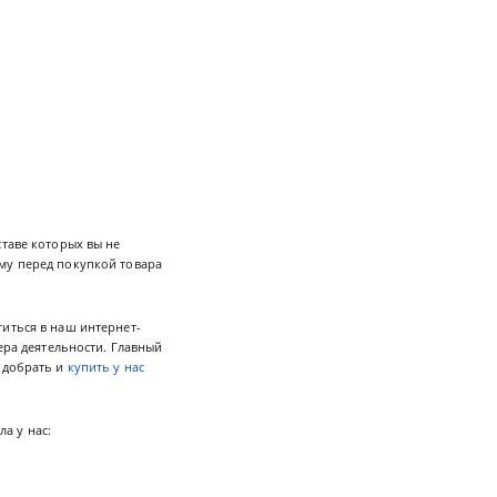
ставе которых вы не
му перед покупкой товара
иться в наш интернет-
ера деятельности. Главный
подобрать и
купить у нас
а у нас: