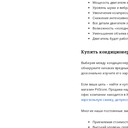
Мощность двигателя 
Уровень шума и вибр
Увеличения компресс
Снижение интенсивно
Все детали двигателя
Возможность «холодн
Уменьшение объема 
Двигатель будет работ
Купить кондиционер
Выбирая между кондиционерам
обнаружите никаких вредных
досконально изучите его хар
Если ваша цель – найти и ку
магазин PitStore. Продажа н
офис компании находится в Х
аэрозольную смазку
,
депресс
Многие наши постоянные зак
Приемлемая стоимост
Высокий уровень сер