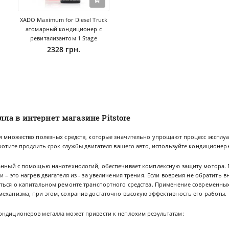
XADO Maximum for Diesel Truck
атомарный кондиционер с
ревитализантом 1 Stage
2328 грн.
а в интернет магазине Pitstore
ся множество полезных средств, которые значительно упрощают процесс эксплу
 хотите продлить срок службы двигателя вашего авто, используйте кондиционер
данный с помощью нанотехнологий, обеспечивает комплексную защиту мотора. 
 – это нагрев двигателя из - за увеличения трения. Если вовремя не обратить в
аться о капитальном ремонте транспортного средства. Применение современны
механизма, при этом, сохранив достаточно высокую эффективность его работы.
ондиционеров металла может привести к неплохим результатам: