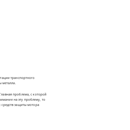
атации транспортного
ы металла.
Главная проблема, с которой
нимание на эту проблему, то
х средств защиты мотора