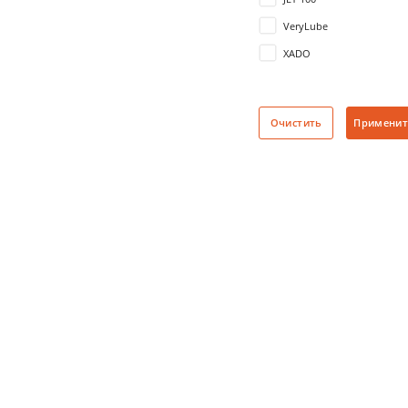
VeryLube
XADO
Очистить
Применит