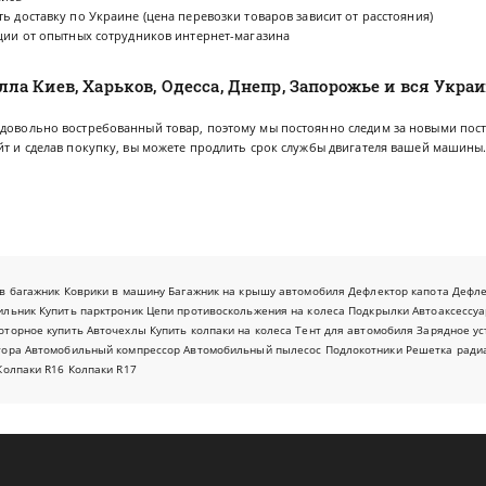
 доставку по Украине (цена перевозки товаров зависит от расстояния)
ции от опытных сотрудников интернет-магазина
а Киев, Харьков, Одесса, Днепр, Запорожье и вся Укра
 довольно востребованный товар, поэтому мы постоянно следим за новыми по
йт и сделав покупку, вы можете продлить срок службы двигателя вашей машины
в багажник
Коврики в машину
Багажник на крышу автомобиля
Дефлектор капота
Дефл
ильник
Купить парктроник
Цепи противоскольжения на колеса
Подкрылки
Автоаксессуа
оторное купить
Авточехлы
Купить колпаки на колеса
Тент для автомобиля
Зарядное ус
тора
Автомобильный компрессор
Автомобильный пылесос
Подлокотники
Решетка ради
Колпаки R16
Колпаки R17