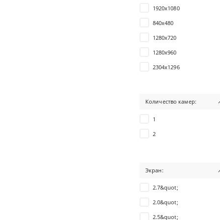
1920х1080
840x480
1280x720
1280x960
2304х1296
2560х1080
3840х2160
Количество камер:
1280х480
1
2880х2160
2
Экран:
2.7&quot;
2.0&quot;
2.5&quot;