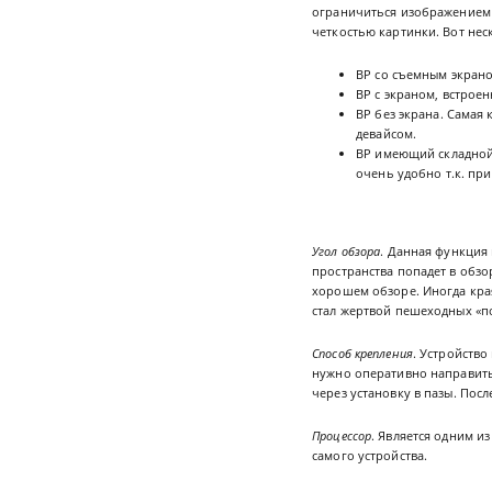
ограничиться изображением 
четкостью картинки. Вот не
ВР со съемным экран
ВР с экраном, встроен
ВР без экрана. Самая
девайсом.
ВР имеющий складной 
очень удобно т.к. пр
Угол обзора
. Данная функция
пространства попадет в обзо
хорошем обзоре. Иногда кра
стал жертвой пешеходных «по
Способ крепления
. Устройство
нужно оперативно направить
через установку в пазы. Пос
Процессор
. Является одним и
самого устройства.