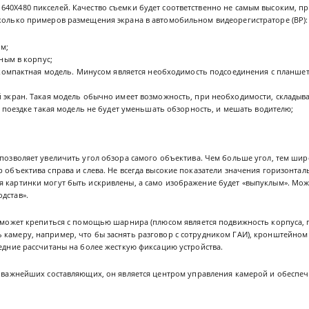
640Х480 пикселей. Качество съемки будет соответственно не самым высоким, п
сколько примеров размещения экрана в автомобильном видеорегистраторе (ВР):
ом;
ным в корпус;
 компактная модель. Минусом является необходимость подсоединения с планше
экран. Такая модель обычно имеет возможность, при необходимости, складыват
и поездке такая модель не будет уменьшать обзорность, и мешать водителю;
 позволяет увеличить угол обзора самого объектива. Чем больше угол, тем ши
р объектива справа и слева. Не всегда высокие показатели значения горизонтал
я картинки могут быть искривлены, а само изображение будет «выпуклым». Мож
дстав».
 может крепиться с помощью шарнира (плюсом является подвижность корпуса, п
 камеру, например, что бы заснять разговор с сотрудником ГАИ), кронштейном
ледние рассчитаны на более жесткую фиксацию устройства.
з важнейших составляющих, он является центром управления камерой и обеспе