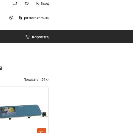
Вход
pitstore.com.ua
Корзина
е
Показать:
24