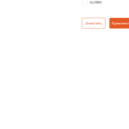
GLOBEX
2.45&quot;
LAUF
2.35&quot;
Navitel
Очистить
Применит
PARK CITY
PRESTIGIO
Playme
STEALTH
Sho-Me
VITOL