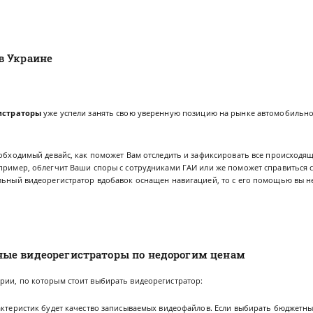
в Украине
истраторы
уже успели занять свою уверенную позицию на рынке автомобильно
еобходимый девайс, как поможет Вам отследить и зафиксировать все происходя
апример, облегчит Ваши споры с сотрудниками ГАИ или же поможет справиться
ильный видеорегистратор вдобавок оснащен навигацией, то с его помощью вы н
ые видеорегистраторы по недорогим ценам
рии, по которым стоит выбирать видеорегистратор:
актеристик будет качество записываемых видеофайлов. Если выбирать бюджетны