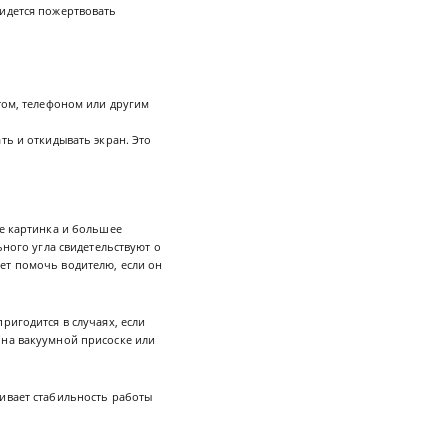
ридется пожертвовать
том, телефоном или другим
ь и откидывать экран. Это
ре картинка и большее
ьного угла свидетельствуют о
ет помочь водителю, если он
ригодится в случаях, если
 на вакуумной присоске или
чивает стабильность работы