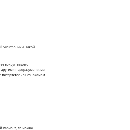
й электроники. Такой
щее вокруг вашего
 с другими недоразумениями
е потеряетесь в незнакомом
й вариант, то можно