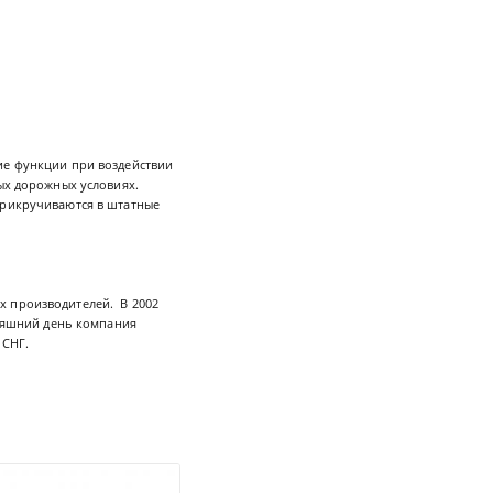
кие функции при воздействии
бых дорожных условиях.
прикручиваются в штатные
х производителей. В 2002
дняшний день компания
 СНГ.