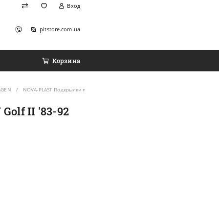
Вход
pitstore.com.ua
Корзина
AGEN
NOVA-PLAST Подкрылки передние на VOLKSWAGEN Golf II '83-92 (Комплект 2 шт
lf II '83-92