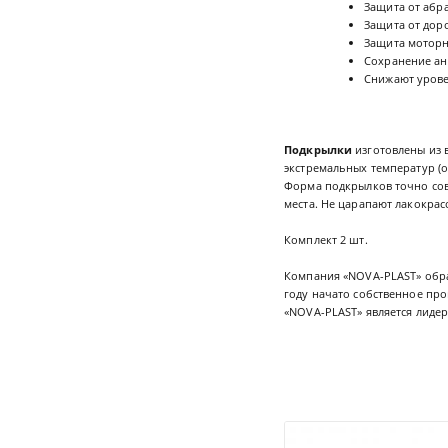
Защита от абр
Защита от дор
Защита моторно
Сохранение ан
Снижают урове
Подкрылки
изготовлены из 
экстремальных температур (о
Форма подкрылков точно сов
места. Не царапают лакокра
Комплект 2 шт.
Компания «NOVA-PLAST» обра
году начато собственное про
«NOVA-PLAST» является лидер