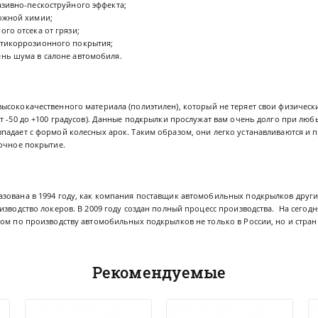
азивно-пескоструйного эффекта;
ожной химии;
го отсека от грязи;
тикоррозионного покрытия;
нь шума в салоне автомобиля.
высококачественного материала (полиэтилен), который не теряет свои физичес
т -50 до +100 градусов). Данные подкрылки прослужат вам очень долго при лю
падает с формой колесных арок. Таким образом, они легко устанавливаются и 
сочное покрытие.
зована в 1994 году, как компания поставщик автомобильных подкрылков други
изводство локеров. В 2009 году создан полный процесс производства. На сего
ом по производству автомобильных подкрылков не только в России, но и стран
Рекомендуемые