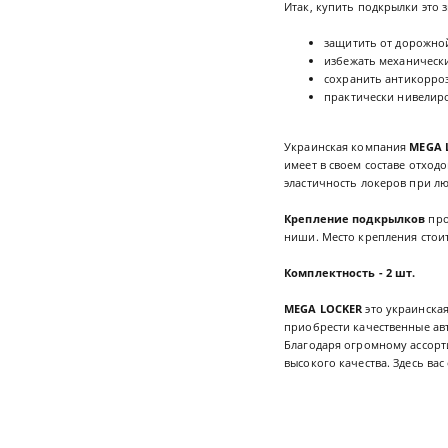
Итак, купить подкрылки это з
защитить от дорожной
избежать механическ
сохранить антикорро
практически нивелиро
Украинская компания
MEGA 
имеет в своем составе отход
эластичность локеров при л
Крепление подкрылков
про
ниши. Место крепления стоит
Комплектность - 2 шт.
MEGA LOCKER
это украинская
приобрести качественные ав
Благодаря огромному ассорт
высокого качества. Здесь в