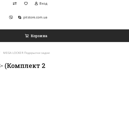
Вход
pitstore.com.ua
Корзина
MEGA LOCKER Подкрылки задние на Chery Amulet '03- (Комплект 2 шт.)
- (Комплект 2