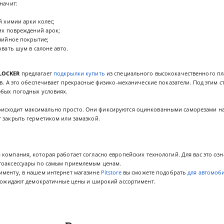
начит:
 химии арки колес;
их повреждений арок;
зийное покрытие;
вать шум в салоне авто.
LOCKER
предлагает
подкрылки купить
из специального высококачественного пла
ов. А это обеспечивает прекрасные физико-механические показатели. Под этим 
юбых погодных условиях.
исходит максимально просто. Они фиксируются оцинкованными саморезами на 
 закрыть герметиком или замазкой.
 компания, которая работает согласно европейских технологий. Для вас это оз
тоаксессуары по самым приемлемым ценам.
именту, в нашем интернет магазине
Pitstore
вы сможете подобрать
для автомоб
ас ожидают демократичные цены и широкий ассортимент.