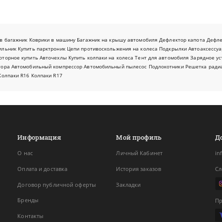
в багажник
Коврики в машину
Багажник на крышу автомобиля
Дефлектор капота
Дефл
ильник
Купить парктроник
Цепи противоскольжения на колеса
Подкрылки
Автоаксессуа
оторное купить
Авточехлы
Купить колпаки на колеса
Тент для автомобиля
Зарядное ус
тора
Автомобильный компрессор
Автомобильный пылесос
Подлокотники
Решетка ради
Колпаки R16
Колпаки R17
Информация
Мой профиль
Д
О нас
Личный Кабинет
in
Оплата и доставка
История заказов
Сл
Договор публичной оферты
Закладки
Бренды
Пр
Контакты