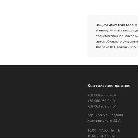
Защита двигателя
Коврик 
машину
Купить автохолод
трансмиссионное
Масло м
автомобильного аккумуля
Колпаки R14
Колпаки R15
Контактные данные
+38 068 988-04-04
+38 066 989-04-04
+38 063 989-04-04
Харьков, ул. Богдана
Хмельницкого 32-А
10.00 - 17.00, Пн.-Пт.
10.00 - 14.00, Сб.