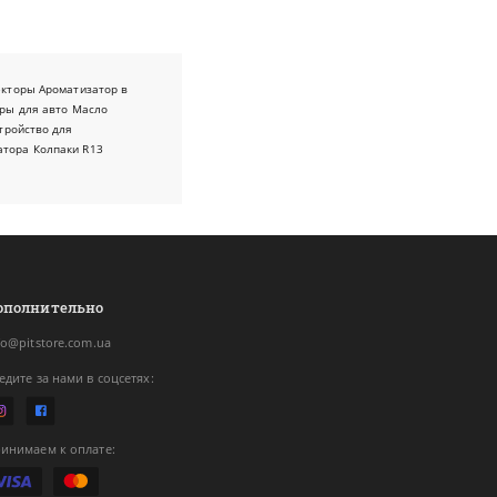
екторы
Ароматизатор в
ры для авто
Масло
тройство для
атора
Колпаки R13
ополнительно
fo@pitstore.com.ua
едите за нами в соцсетях:
инимаем к оплате: