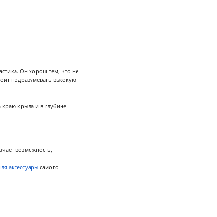
стика. Он хорош тем, что не
стоит подразумевать высокую
краю крыла и в глубине
начает возможность,
иля аксессуары
самого