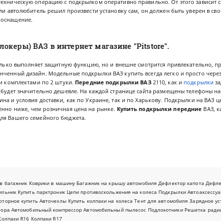
ехническую операцию с подкрылком оперативно правильно. От этого зависит ср
сли автолюбитель решил произвести установку сам, он должен быть уверен в сво
 оснащение.
океры) ВАЗ в интернет магазине "Pitstore".
только выполняет защитную функцию, но и внешне смотрится привлекательно, 
нченный дизайн. Модельные подкрылки ВАЗ купить всегда легко и просто через
ми комплектами по 2 штуки.
Передние подкрылки ВАЗ
2110, как и
подкрылки
за
о будет значительно дешевле. На каждой странице сайта размещены телефоны 
на и условия доставки, как по Украине, так и по Харькову. Подкрылки на ВАЗ 
енно ниже, чем розничная цена на рынке.
Купить подкрылки передние
ВАЗ, ка
ля Вашего семейного бюджета.
в багажник
Коврики в машину
Багажник на крышу автомобиля
Дефлектор капота
Дефл
ильник
Купить парктроник
Цепи противоскольжения на колеса
Подкрылки
Автоаксессуа
оторное купить
Авточехлы
Купить колпаки на колеса
Тент для автомобиля
Зарядное ус
тора
Автомобильный компрессор
Автомобильный пылесос
Подлокотники
Решетка ради
Колпаки R16
Колпаки R17