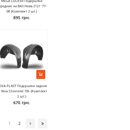
MEGA LOCKER Подкрылки
ередние на ВАЗ Нива 2121 '77-
08 (Комплект 2 шт.)
895 грн.
OVA-PLAST Подкрылки задние
 Niva Chevrolet '09- (Комплект
2 шт.)
670 грн.
1
2