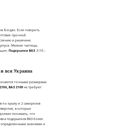
м Богдан. Если говорить
сутствие прочной
слению и ржавчине.
орпуса. Мелкие частицы,
ещин.
Подкрылки ВАЗ
2110 –
 и вся Украина
тличаются точными размерами
106, ВАЗ 2109
не требуют
в по крылу и 2 саморезов
тверстия, в которые
 должен понимать, что
овка подкрылков ВАЗ более
я определенными знаниями и