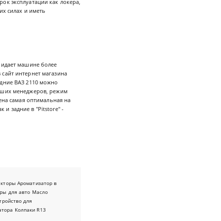
ок эксплуатации как локера,
их силах и иметь
придает машине более
 сайт интернет магазина
дние ВАЗ 2110 можно
наших менеджеров, режим
цена самая оптимальная на
к и задние в "Pitstore" -
екторы
Ароматизатор в
ры для авто
Масло
тройство для
атора
Колпаки R13