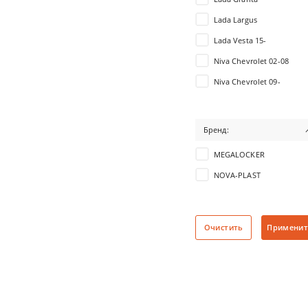
Lada Largus
Lada Vesta 15-
Niva Chevrolet 02-08
Niva Chevrolet 09-
ВАЗ 2101
ВАЗ 2102
Бренд:
ВАЗ 2103
MEGALOCKER
ВАЗ 2104
NOVA-PLAST
ВАЗ 2105
ВАЗ 2106
ВАЗ 2107
Очистить
Применит
ВАЗ 2108
ВАЗ 21099
ВАЗ 2110