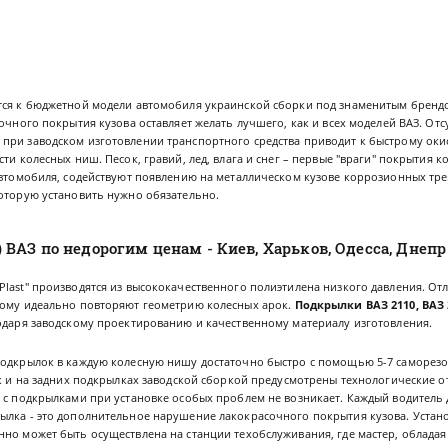
тся к бюджетной модели автомобиля украинской сборки под знаменитым брендо
сочного покрытия кузова оставляет желать лучшего, как и всех моделей ВАЗ. От
при заводском изготовлении транспортного средства приводит к быстрому оки
ти колесных ниш. Песок, гравий, лед, влага и снег – первые "враги" покрытия к
 автомобиля, содействуют появлению на металлическом кузове коррозионных тр
которую установить нужно обязательно.
ВАЗ по недорогим ценам - Киев, Харьков, Одесса, Днепр
Plast" производятся из высококачественного полиэтилена низкого давления. О
тому идеально повторяют геометрию колесных арок.
Подкрылки ВАЗ 2110, ВАЗ 2
годаря заводскому проектированию и качественному материалу изготовления.
подкрылок в каждую колесную нишу достаточно быстро с помощью 5-7 саморезо
ак и на задних подкрылках заводской сборкой предусмотрены технологические о
у с подкрылками при установке особых проблем не возникает. Каждый водитель
ылка - это дополнительное нарушение лакокрасочного покрытия кузова. Устан
нно может быть осуществлена на станции техобслуживания, где мастер, облада