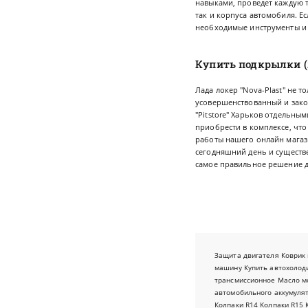
навыками, проведет каждую т
так и корпуса автомобиля. Е
необходимые инструменты и
Купить подкрылки (л
Лада локер "Nova-Plast" не 
усовершенствованный и зако
"Pitstore" Харьков отдельны
приобрести в комплексе, чт
работы нашего онлайн магази
сегодняшний день и существ
самое правильное решение д
Защита двигателя
Коврик 
машину
Купить автохолод
трансмиссионное
Масло м
автомобильного аккумуля
Колпаки R14
Колпаки R15