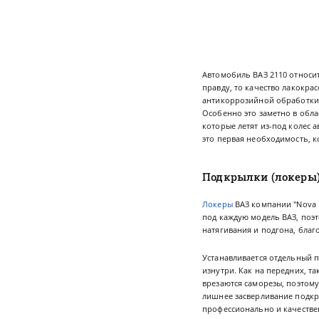
Автомобиль ВАЗ 2110 относи
правду, то качество лакокра
антикоррозийной обработки 
Особенно это заметно в облас
которые летят из-под колес
это первая необходимость, 
Подкрылки (локеры) 
Локеры
ВАЗ компании "Nova 
под каждую модель ВАЗ, поэ
натягивания и подгона, бла
Устанавливается отдельный 
изнутри. Как на передних, т
врезаются саморезы, поэтом
лишнее засверливание подкр
профессионально и качестве