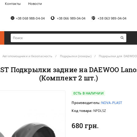
Контакты
Новости
+38 068 988-04-04
+38 066 989-04-04
+38 063 989-04-04
Автопомощники и безопасность
Подкрылки (локеры)
Подкрылки для DAEWO
ST Подкрылки задние на DAEWOO Lanos/
(Комплект 2 шт.)
ЕСТЬ В НАЛИЧИИ
Производитель:
NOVA-PLAST
Код товара:
NPDLSZ
680 грн.