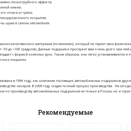
азивно-пескоструйного эффекта;
ожной химии;
го отсека от грязи;
тикоррозионного покрытия;
нь шума в салоне автомобиля.
высококачественного материала (полиэтилен), который не теряет свои физичес
т -50 до +100 градусов). Данные подкрылки прослужат вам очень долго при лю
падает с формой колесных арок. Таким образом, они легко устанавливаются и 
сочное покрытие.
зована в 1994 году, как компания поставщик автомобильных подкрылков други
изводство локеров. В 2009 году создан полный процесс производства. На сего
ом по производству автомобильных подкрылков не только в России, но и стран
Рекомендуемые