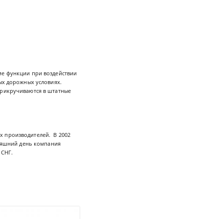
кие функции при воздействии
бых дорожных условиях.
прикручиваются в штатные
х производителей. В 2002
дняшний день компания
 СНГ.