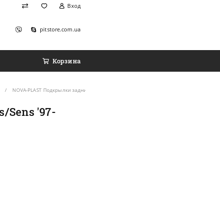
Вход
pitstore.com.ua
Корзина
O
NOVA-PLAST Подкрылки задние на DAEWOO Lanos/Sens '97- (Комплект 2 шт.)
Sens '97-