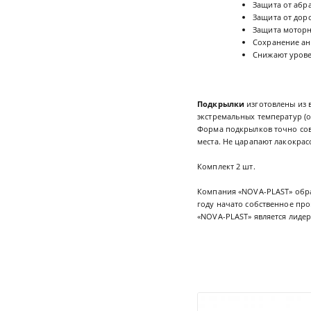
Защита от абр
Защита от дор
Защита моторно
Сохранение ан
Снижают урове
Подкрылки
изготовлены из 
экстремальных температур (о
Форма подкрылков точно сов
места. Не царапают лакокра
Комплект 2 шт.
Компания «NOVA-PLAST» обра
году начато собственное про
«NOVA-PLAST» является лидер