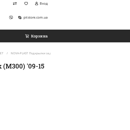
Вход
pitstore.com.ua
Корзина
LET
NOVA-PLAST Подкрылки задние на CHEVROLET Spark (M300) '09-15 (Комплект 2 шт
(M300) '09-15