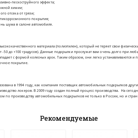
азивно-пескоструйного эффекта;
ожной химии;
го отсека от грязи;
тикоррозионного покрытия;
нь шума в салоне автомобиля.
высококачественного материала (полиэтилен), который не теряет свои физичес
т -50 до +100 градусов). Данные подкрылки прослужат вам очень долго при лю
падает с формой колесных арок. Таким образом, они легко устанавливаются и 
сочное покрытие.
зована в 1994 году, как компания поставщик автомобильных подкрылков други
изводство локеров. В 2009 году создан полный процесс производства. На сего
ом по производству автомобильных подкрылков не только в России, но и стран
Рекомендуемые