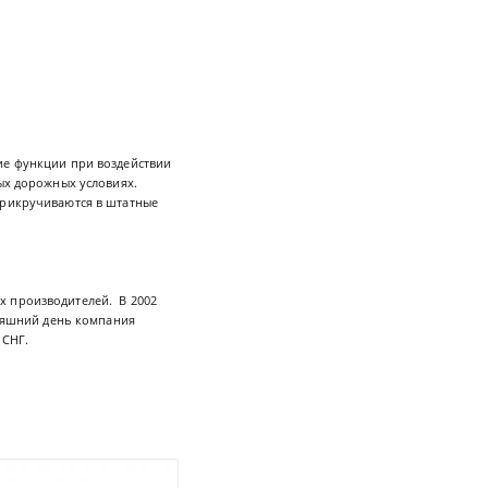
кие функции при воздействии
бых дорожных условиях.
прикручиваются в штатные
х производителей. В 2002
дняшний день компания
 СНГ.