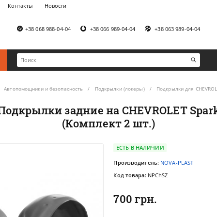
Контакты
Новости
+38 068 988-04-04
+38 066 989-04-04
+38 063 989-04-04
Автопомощники и безопасность
Подкрылки (локеры)
Подкрылки для CHEVRO
одкрылки задние на CHEVROLET Spark 
(Комплект 2 шт.)
ЕСТЬ В НАЛИЧИИ
Производитель:
NOVA-PLAST
Код товара:
NPChSZ
700 грн.