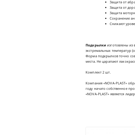
Защита от абр
Защита от дор
Защита моторно
Сохранение ан
Снижают урове
Подкрылки
изготовлены из 
экстремальных температур (о
Форма подкрылков точно сов
места. Не царапают лакокра
Комплект 2 шт.
Компания «NOVA-PLAST» обра
году начато собственное про
«NOVA-PLAST» является лидер