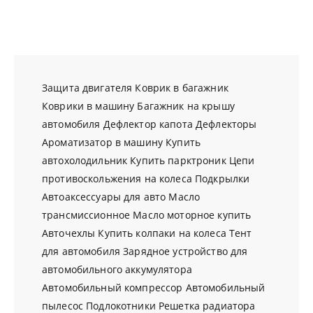
Защита двигателя
Коврик в багажник
Коврики в машину
Багажник на крышу
автомобиля
Дефлектор капота
Дефлекторы
Ароматизатор в машину
Купить
автохолодильник
Купить парктроник
Цепи
противоскольжения на колеса
Подкрылки
Автоаксессуары для авто
Масло
трансмиссионное
Масло моторное купить
Авточехлы
Купить колпаки на колеса
Тент
для автомобиля
Зарядное устройство для
автомобильного аккумулятора
Автомобильный компрессор
Автомобильный
пылесос
Подлокотники
Решетка радиатора