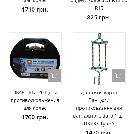
для колёс
радиус колеса от R13 до
R15
1710 грн.
825 грн.
DK481-KN120 Цепи
Дорожня карта
противоскольжения
Ланцюги
для колёс
протиковзання для
вантажного авто 1 шт
1700 грн.
(DK483-TypeA)
1470 грн.