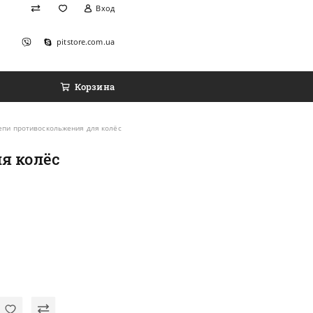
Вход
pitstore.com.ua
Корзина
епи противоскольжения для колёс
я колёс