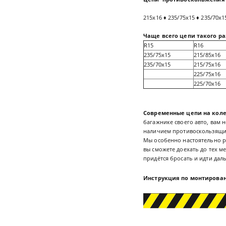
215x16 ♦ 235/75x15 ♦ 235/70x1
Чаще всего цепи такого ра
R15
R16
235/75x15
215/85x16
235/70x15
215/75x16
225/75x16
225/70x16
Современные цепи на коле
багажнике своего авто, вам 
наличием противоскользящих
Мы особенно настоятельно р
вы сможете доехать до тех м
придётся бросать и идти да
Инструкция по монтирован