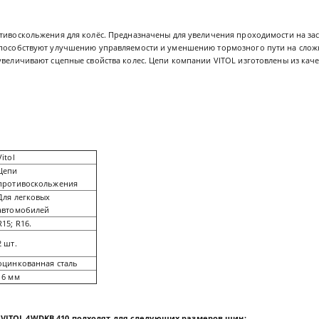
ивоскольжения для колёс. Предназначены для увеличения проходимости на з
Способствуют улучшению управляемости и уменшению тормозного пути на сложн
 увеличивают сцепные свойства колес. Цепи компании VITOL изготовлены из ка
Vitol
Цепи
противоскольжения
Для легковых
автомобилей
R15; R16.
2 шт.
оцинкованная сталь
16 мм
я
VITOL 4WDKB 410
подходят для следующих размеров шин: