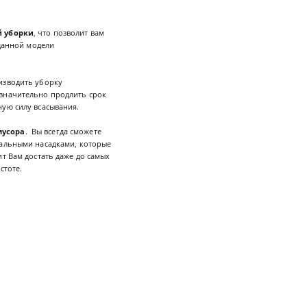
й уборки
, что позволит вам
 данной модели
изводить уборку
 значительно продлить срок
ную силу всасывания.
мусора
. Вы всегда сможете
иальными насадками, которые
ит Вам достать даже до самых
истоте.