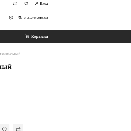
Вход
pitstore.com.ua
Корзина
автомобильный
ьный