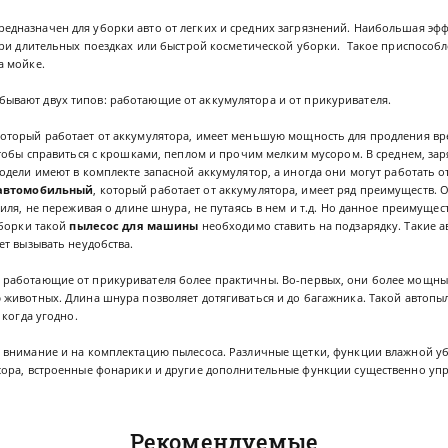
редназначен для уборки авто от легких и средних загрязнений. Наибольшая эф
при длительных поездках или быстрой косметической уборки. Такое приспособ
а мойке.
бывают двух типов: работающие от аккумулятора и от прикуривателя.
который работает от аккумулятора, имеет меньшую мощность для продления в
тобы справиться с крошками, пеплом и прочим мелким мусором. В среднем, зар
одели имеют в комплекте запасной аккумулятор, а иногда они могут работать о
автомобильный
, который работает от аккумулятора, имеет ряд преимуществ. 
иля, не переживая о длине шнура, не путаясь в нем и т.д. Но данное преимуще
уборки такой
пылесос для машины
необходимо ставить на подзарядку. Такие
ет вызывать неудобства.
, работающие от прикуривателя более практичны. Во-первых, они более мощные
животных. Длина шнура позволяет дотягиваться и до багажника. Такой автопыл
 когда угодно.
внимание и на комплектацию пылесоса. Различные щетки, функции влажной у
ора, встроенные фонарики и другие дополнительные функции существенно упр
Рекомендуемые