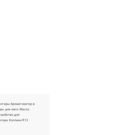
екторы
Ароматизатор в
ры для авто
Масло
тройство для
атора
Колпаки R13