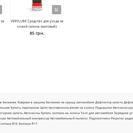
 за
VERYLUBE Средство для ухода за
кожей салона (матовый)
85 грн.
в багажник
Коврики в машину
Багажник на крышу автомобиля
Дефлектор капота
Дефл
ильник
Купить парктроник
Цепи противоскольжения на колеса
Подкрылки
Автоаксессуа
оторное купить
Авточехлы
Купить колпаки на колеса
Тент для автомобиля
Зарядное ус
тора
Автомобильный компрессор
Автомобильный пылесос
Подлокотники
Решетка ради
Колпаки R16
Колпаки R17