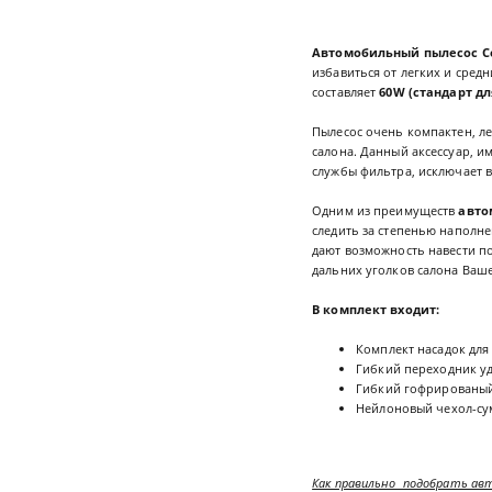
Автомобильный пылесос Col
избавиться от легких и сред
составляет
60W (стандарт д
Пылесос очень компактен, л
салона. Данный аксессуар, и
службы фильтра, исключает 
Одним из преимуществ
авто
следить за степенью наполн
дают возможность навести п
дальних уголков салона Ваше
В комплект входит:
Комплект насадок для
Гибкий переходник уд
Гибкий гофрированы
Нейлоновый чехол-сум
Как правильно подобрать ав