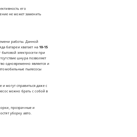
фективность его
ление не может заменить
ремени работы. Данной
яда батареи хватает на
10-15
т бытовой электросети при
Отсутствие шнура позволяет
ство одновременно является и
 автомобильные пылесосы
 и могут справиться даже с
есос можно брать с собой в
борки, прозрачные и
остят уборку авто.