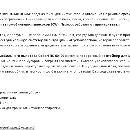
ibri ПС-60120 60W
предназначен для чистки салона автомобиля в режиме
сухо
них загрязнений. Он идеален для сбора пыли, песка, крошек и пепла. Мощность
ля автомобильных пылесосов 60W).
Пылесос работает
от прикуривателя.
егок, с продуманным эргономичным дизайном, его удобно держать в руке и про
меет
уникальную систему фильтрации – «Cyclonicaction»
, которая позволяет
возможность засорения электродвигателя пылью, при этом сохраняет великолеп
мобильного пылесоса Colibri ПС-60120
является
прозрачный контейнер для 
ения контейнера мусором и вовремя его чистить. Пылесос укомплектован спец
орядок в самых недоступных щелях вашего салона. Шнур, длинной
4,5 м
, позвол
го автомобиля, в частности, до багажника, что позволит Вам содержать его в ч
 различных типов уборки;
ленитель;
й шланг
ка для хранения и транспортировки;
томобильный пылесос?