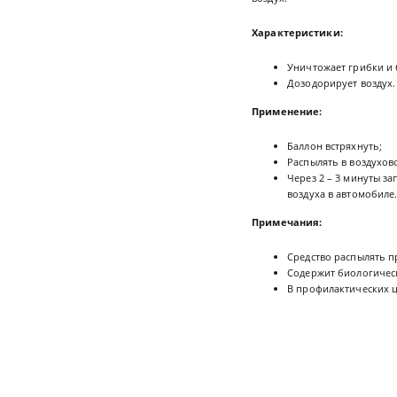
Характеристики:
Уничтожает грибки и б
Дозодорирует воздух.
Применение:
Баллон встряхнуть;
Распылять в воздухов
Через 2 – 3 минуты з
воздуха в автомобиле
Примечания:
Средство распылять п
Содержит биологическ
В профилактических ц