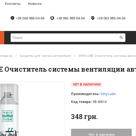
Контакты
Новости
+38 068 988-04-04
+38 066 989-04-04
+38 063 989-04-04
нтерьер
Средства для чистки автомобиля
VERYLUBE Очиститель системы вент
 Очиститель системы вентиляции а
НЕТ В НАЛИЧИИ
Производитель:
VeryLube
Код товара:
XB 40616
348 грн.
Нет в наличии