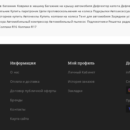
в багажник
Коврики в машину
Багажник на крышу автомобиля
Дефлектор капота
Дефл
ильник
Купить парктроник
Цепи противоскольжения на колеса
Подкрылки
Автоаксессуа
оторное купить
Авточехлы
Купить колпаки на колеса
Тент для автомобиля
Зарядное ус
тора
Автомобильный компрессор
Автомобильный пылесос
Подлокотники
Решетка ради
Колпаки R16
Колпаки R17
Информация
Мой профиль
Д
О нас
Личный Кабинет
in
Оплата и доставка
История заказов
Сл
Договор публичной оферты
Закладки
Бренды
Пр
Контакты
Карта сайта