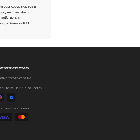
екторы
Ароматизатор в
ры для авто
Масло
тройство для
атора
Колпаки R13
ополнительно
fo@pitstore.com.ua
едите за нами в соцсетях:
инимаем к оплате: