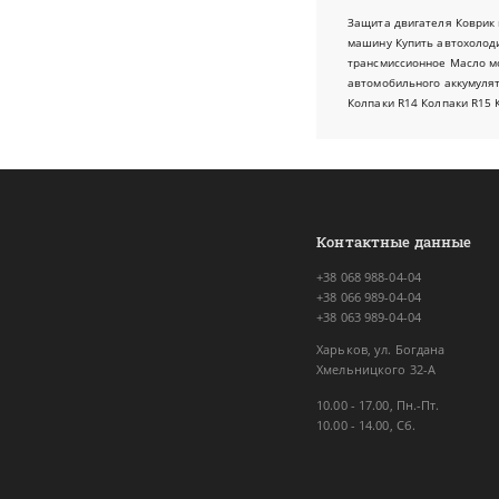
Защита двигателя
Коврик 
машину
Купить автохолод
трансмиссионное
Масло м
автомобильного аккумуля
Колпаки R14
Колпаки R15
Контактные данные
+38 068 988-04-04
+38 066 989-04-04
+38 063 989-04-04
Харьков, ул. Богдана
Хмельницкого 32-А
10.00 - 17.00, Пн.-Пт.
10.00 - 14.00, Сб.