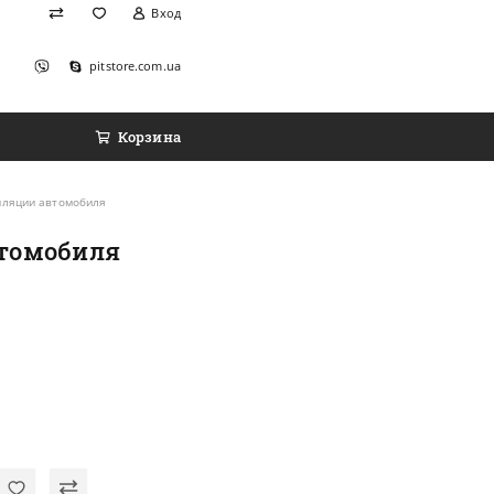
Вход
pitstore.com.ua
Корзина
иляции автомобиля
втомобиля