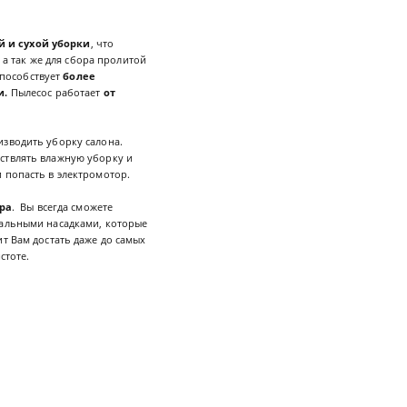
 и сухой уборки
, что
 а так же для сбора пролитой
способствует
более
и.
Пылесос работает
от
изводить уборку салона.
ствлять влажную уборку и
 попасть в электромотор.
ра
. Вы всегда сможете
иальными насадками, которые
ит Вам достать даже до самых
истоте.