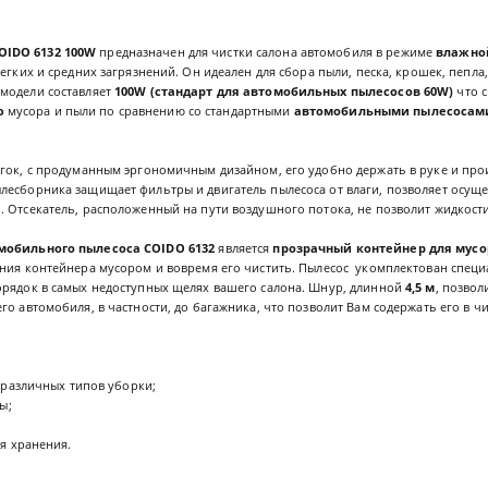
IDO 6132 100W
предназначен для чистки салона автомобиля в режиме
влажной
егких и средних загрязнений. Он идеален для сбора пыли, песка, крошек, пепла,
модели составляет
100W (стандарт для автомобильных пылесосов 60W)
что 
ю
мусора и пыли по сравнению со стандартными
автомобильными пылесосам
егок, с продуманным эргономичным дизайном, его удобно держать в руке и про
лесборника защищает фильтры и двигатель пылесоса от влаги, позволяет осуще
 Отсекатель, расположенный на пути воздушного потока, не позволит жидкости
мобильного пылесоса COIDO 6132
является
прозрачный контейнер для мусо
ения контейнера мусором и вовремя его чистить. Пылесос укомплектован спец
орядок в самых недоступных щелях вашего салона. Шнур, длинной
4,5 м
, позвол
го автомобиля, в частности, до багажника, что позволит Вам содержать его в ч
 различных типов уборки;
ы;
я хранения.