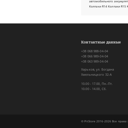
автомобильного аккумуля
Колпаки R14
Колпаки R15
Контактные данные
+38 068 988-04-04
+38 066 989-04-04
+38 063 989-04-04
Харьков, ул. Богдана
Хмельницкого 32-А
10.00 - 17.00, Пн.-Пт.
10.00 - 14.00, Сб.
© PitStore 2016-2026 Все прав