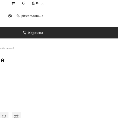
Вход
pitstore.com.ua
Корзина
мобильный
ый