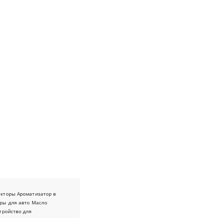
екторы
Ароматизатор в
ры для авто
Масло
тройство для