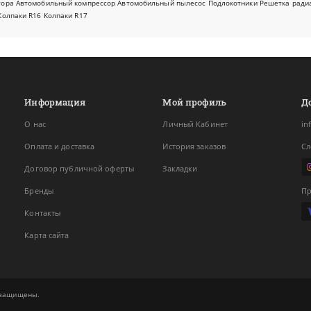
тора
Автомобильный компрессор
Автомобильный пылесос
Подлокотники
Решетка ради
Колпаки R16
Колпаки R17
Информация
Мой профиль
Д
О нас
Личный Кабинет
in
Оплата и доставка
История заказов
Сл
Договор публичной оферты
Закладки
Бренды
Пр
Контакты
Карта сайта
а защищены.