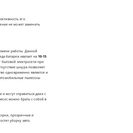
фективность его
ление не может заменить
ремени работы. Данной
яда батареи хватает на
10-15
т бытовой электросети при
Отсутствие шнура позволяет
ство одновременно является и
 автомобильные пылесосы
 и могут справиться даже с
есос можно брать с собой в
борки, прозрачные и
остят уборку авто.