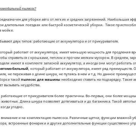
томобильный пылесос?
редназначен для уборки авто от легких и средних загрязнений. Наибольшая эф
при длительных поездках или быстрой косметической уборки. Такое приспособ
а мойке.
бывают двух типов: работающие от аккумулятора и от прикуривателя.
который работает от аккумулятора, имеет меньшую мощность для продления в
тобы справиться с крошками, пеплом и прочим мелким мусором. В среднем, зар
одели имеют в комплекте запасной аккумулятор, а иногда они могут работать о
автомобильный
, который работает от аккумулятора, имеет ряд преимуществ. 
иля, не переживая о длине шнура, не путаясь в нем и т.д. Но данное преимуще
уборки такой
пылесос для машины
необходимо ставить на подзарядку. Такие
ет вызывать неудобства.
, работающие от прикуривателя более практичны. Во-первых, они более мощные
животных. Длина шнура позволяет дотягиваться и до багажника. Такой автопыл
 когда угодно.
внимание и на комплектацию пылесоса. Различные щетки, функции влажной у
ора, встроенные фонарики и другие дополнительные функции существенно упр