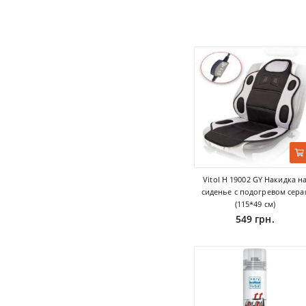
Vitol H 19002 GY Накидка н
сиденье с подогревом сера
(115*49 см)
549 грн.