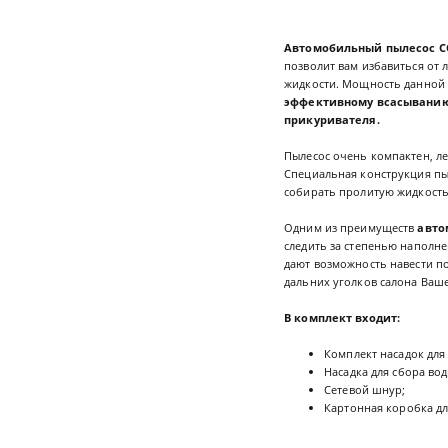
Автомобильный пылесос CO
позволит вам избавиться от л
жидкости. Мощность данной 
эффективному всасывани
прикуривателя.
Пылесос очень компактен, л
Специальная конструкция пы
собирать пролитую жидкость.
Одним из преимуществ
авто
следить за степенью наполн
дают возможность навести п
дальних уголков салона Ваше
В комплект входит:
Комплект насадок для
Насадка для сбора вод
Сетевой шнур;
Картонная коробка дл