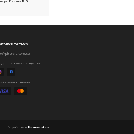
атора
Колпаки R13
ополнительно
fo@pitstore.com.ua
едите за нами в соцсетях:
инимаем к оплате:
Разработка в
Dreamvention