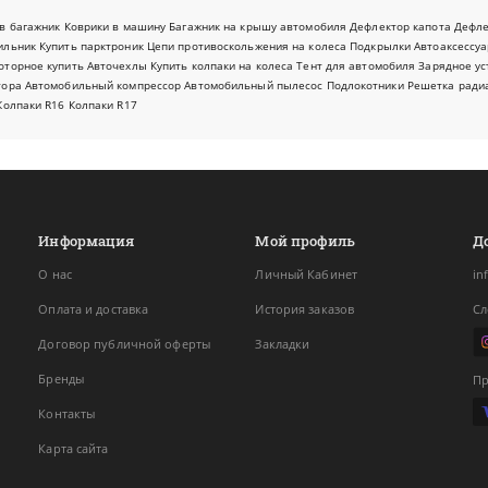
в багажник
Коврики в машину
Багажник на крышу автомобиля
Дефлектор капота
Дефл
ильник
Купить парктроник
Цепи противоскольжения на колеса
Подкрылки
Автоаксессуа
оторное купить
Авточехлы
Купить колпаки на колеса
Тент для автомобиля
Зарядное ус
тора
Автомобильный компрессор
Автомобильный пылесос
Подлокотники
Решетка ради
Колпаки R16
Колпаки R17
Информация
Мой профиль
Д
О нас
Личный Кабинет
in
Оплата и доставка
История заказов
Сл
Договор публичной оферты
Закладки
Бренды
Пр
Контакты
Карта сайта