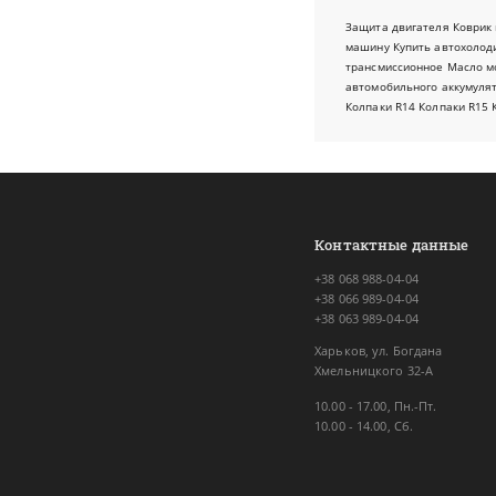
Защита двигателя
Коврик 
машину
Купить автохолод
трансмиссионное
Масло м
автомобильного аккумуля
Колпаки R14
Колпаки R15
Контактные данные
+38 068 988-04-04
+38 066 989-04-04
+38 063 989-04-04
Харьков, ул. Богдана
Хмельницкого 32-А
10.00 - 17.00, Пн.-Пт.
10.00 - 14.00, Сб.