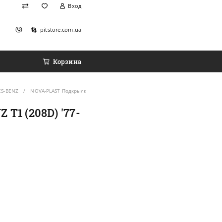
Вход
pitstore.com.ua
Корзина
ES-BENZ
NOVA-PLAST Подкрылки передние на MERCEDES-BENZ T1 (208D) '77-95 (Компл
1 (208D) '77-