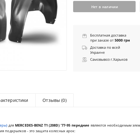
Нет в наличии
рактеристики
Отзывы (0)
еры)
для
MERCEDES-BENZ T1 (208D) '77-95 передние
являются необходимым эле
я подкрылков - это защита колесных арок: