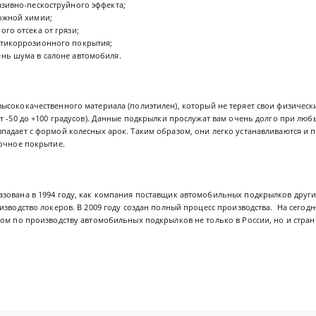
азивно-пескоструйного эффекта;
ожной химии;
го отсека от грязи;
тикоррозионного покрытия;
нь шума в салоне автомобиля.
высококачественного материала (полиэтилен), который не теряет свои физичес
т -50 до +100 градусов). Данные подкрылки прослужат вам очень долго при лю
падает с формой колесных арок. Таким образом, они легко устанавливаются и 
сочное покрытие.
зована в 1994 году, как компания поставщик автомобильных подкрылков други
изводство локеров. В 2009 году создан полный процесс производства. На сего
ом по производству автомобильных подкрылков не только в России, но и стран