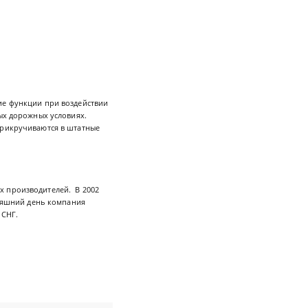
кие функции при воздействии
бых дорожных условиях.
прикручиваются в штатные
х производителей. В 2002
дняшний день компания
 СНГ.