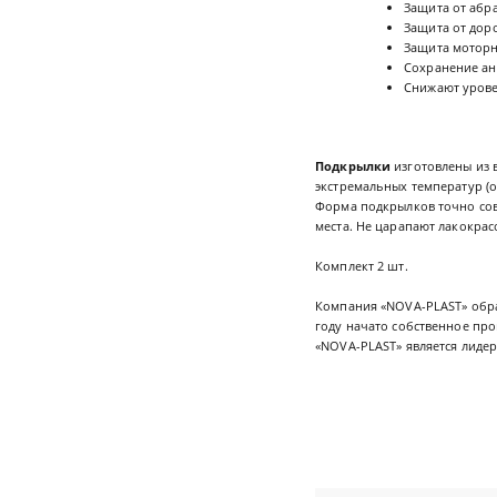
Защита от абр
Защита от дор
Защита моторно
Сохранение ан
Снижают урове
Подкрылки
изготовлены из 
экстремальных температур (о
Форма подкрылков точно сов
места. Не царапают лакокра
Комплект 2 шт.
Компания «NOVA-PLAST» обра
году начато собственное про
«NOVA-PLAST» является лидер