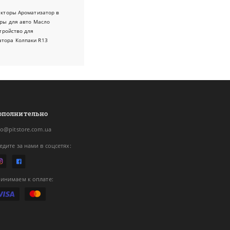
екторы
Ароматизатор в
ры для авто
Масло
тройство для
атора
Колпаки R13
ополнительно
fo@pitstore.com.ua
едите за нами в соцсетях:
инимаем к оплате: