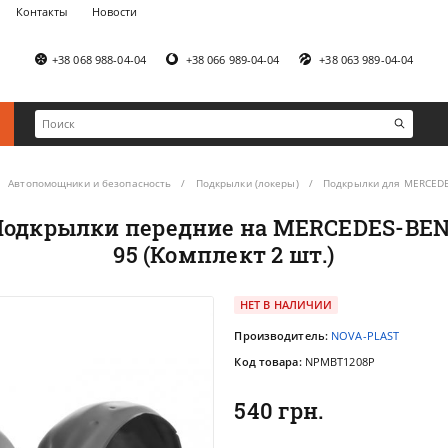
Контакты
Новости
+38 068 988-04-04
+38 066 989-04-04
+38 063 989-04-04
Автопомощники и безопасность
Подкрылки (локеры)
Подкрылки для MERCED
одкрылки передние на MERCEDES-BENZ T
95 (Комплект 2 шт.)
НЕТ В НАЛИЧИИ
Производитель:
NOVA-PLAST
Код товара:
NPMBT1208P
540 грн.