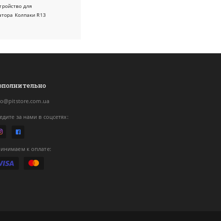
тройство для
атора
Колпаки R13
ополнительно
fo@pitstore.com.ua
едите за нами в соцсетях:
инимаем к оплате: