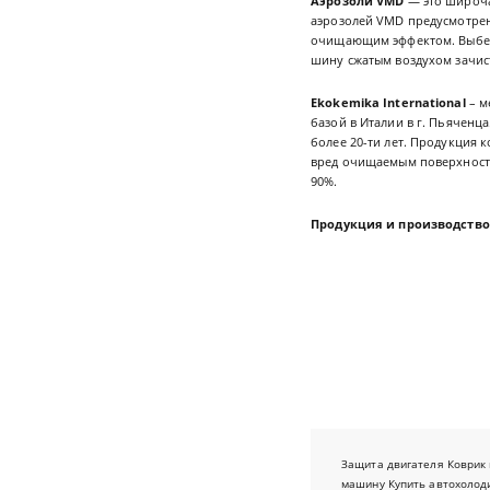
Аэрозоли VMD
— это широчай
аэрозолей VMD предусмотре
очищающим эффектом. Выбери
шину сжатым воздухом зачист
Ekokemika International
– м
базой в Италии в г. Пьячен
более 20-ти лет. Продукция 
вред очищаемым поверхностя
90%.
Продукция и производство
Защита двигателя
Коврик 
машину
Купить автохолод