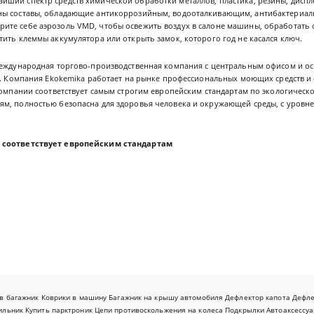
ший спектр средств химической обработки металлов, пластика, резины, диспле
ны составы, обладающие антикоррозийным, водооталкивающим, антибактериал
те себе аэрозоль VMD, чтобы освежить воздух в салоне машины, обработать о
ить клеммы аккумулятора или открыть замок, которого год не касался ключ.
еждународная торгово-производственная компания с центральным офисом и о
ца. Компания Ekokemika работает на рынке профессиональных моющих средств и
компании соответствует самым строгим европейским стандартам по экологическо
м, полностью безопасна для здоровья человека и окружающей среды, с уровн
 соответствует европейским стандартам
в багажник
Коврики в машину
Багажник на крышу автомобиля
Дефлектор капота
Дефл
ильник
Купить парктроник
Цепи противоскольжения на колеса
Подкрылки
Автоаксессуа