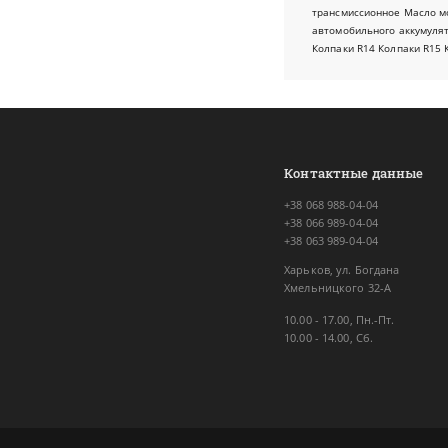
трансмиссионное
Масло м
автомобильного аккумуля
Колпаки R14
Колпаки R15
Контактные данные
+38 068 988-04-04
+38 066 989-04-04
+38 063 989-04-04
Харьков, ул. Богдана
Хмельницкого 32-А
10.00 - 17.00, Пн.-Пт.
10.00 - 14.00, Сб.