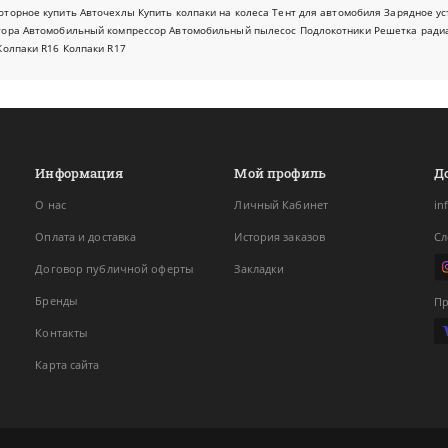
оторное купить
Авточехлы
Купить колпаки на колеса
Тент для автомобиля
Зарядное ус
тора
Автомобильный компрессор
Автомобильный пылесос
Подлокотники
Решетка ради
Колпаки R16
Колпаки R17
Информация
Мой профиль
Д
О нас
Личный Кабинет
in
Оплата и доставка
История заказов
Сл
Договор публичной оферты
Закладки
Бренды
Пр
Контакты
Карта сайта