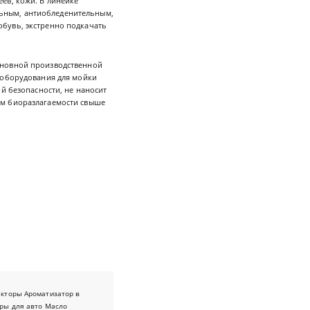
ев, кожи. В линейке
ьным, антиобледенительным,
бувь, экстренно подкачать
сновной производственной
 оборудования для мойки
й безопасности, не наносит
ем биоразлагаемости свыше
екторы
Ароматизатор в
ры для авто
Масло