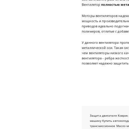
Вентилятор
полностью мет
Моторы вентиляторов надежн
мощность и производительно
приводов идеально подогнаны
полимеров, отлитые с добав
У данного вентилятора пропе
металлической оси. Такая си
чем вентиляторы низкого ка
вентилятора - ребра жесткос
позволяет надежно защитить
Защита двигателя
Коврик 
машину
Купить автохолод
трансмиссионное
Масло м