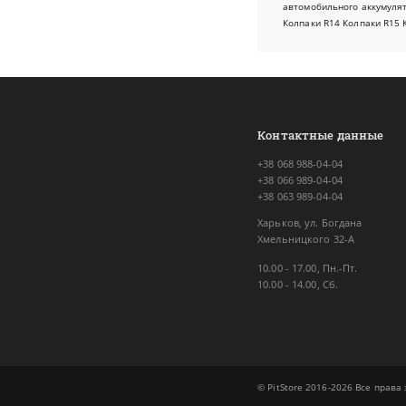
автомобильного аккумуля
Колпаки R14
Колпаки R15
Контактные данные
+38 068 988-04-04
+38 066 989-04-04
+38 063 989-04-04
Харьков, ул. Богдана
Хмельницкого 32-А
10.00 - 17.00, Пн.-Пт.
10.00 - 14.00, Сб.
© PitStore 2016-2026 Все прав