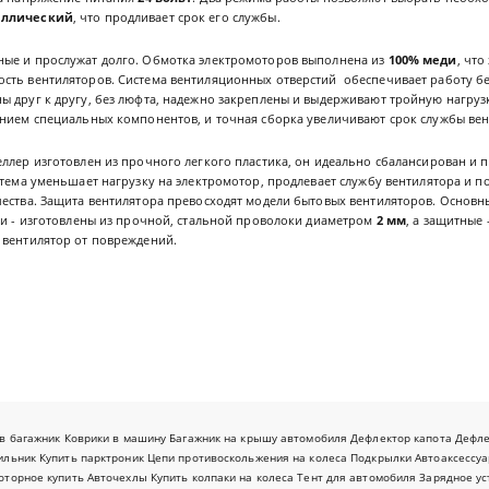
аллический
, что продливает срок его службы.
ые и прослужат долго. Обмотка электромоторов выполнена из
100% меди
, чт
сть вентиляторов. Система вентиляционных отверстий обеспечивает работу бе
 друг к другу, без люфта, надежно закреплены и выдерживают тройную нагрузк
ением специальных компонентов, и точная сборка увеличивают срок службы вен
ллер изготовлен из прочного легкого пластика, он идеально сбалансирован и 
стема уменьшает нагрузку на электромотор, продлевает службу вентилятора и п
чества. Защита вентилятора превосходят модели бытовых вентиляторов. Основн
ти - изготовлены из прочной, стальной проволоки диаметром
2 мм
, а защитные
 вентилятор от повреждений.
в багажник
Коврики в машину
Багажник на крышу автомобиля
Дефлектор капота
Дефл
ильник
Купить парктроник
Цепи противоскольжения на колеса
Подкрылки
Автоаксессуа
оторное купить
Авточехлы
Купить колпаки на колеса
Тент для автомобиля
Зарядное ус