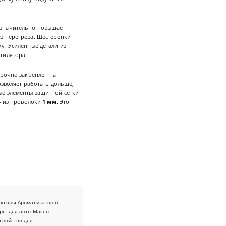
о значительно повышает
з перегрева. Шестеренки
у. Усиленные детали из
тилятора.
прочно закреплен на
озволяет работать дольше,
ые элементы защитной сетки
 - из проволоки
1 мм
. Это
екторы
Ароматизатор в
ры для авто
Масло
тройство для