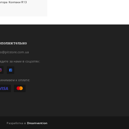
атора
Колпаки R13
ополнительно
fo@pitstore.com.ua
едите за нами в соцсетях:
инимаем к оплате:
Разработка в
Dreamvention