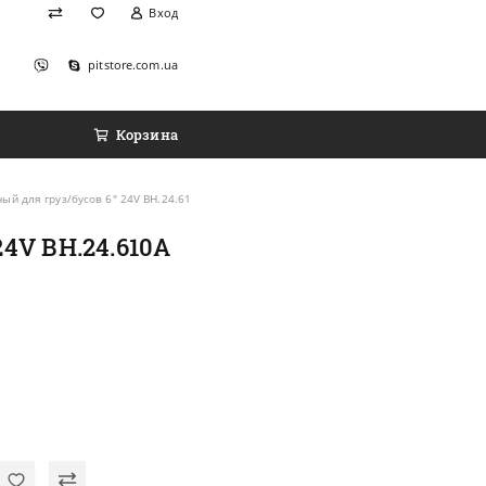
Вход
pitstore.com.ua
Корзина
ый для груз/бусов 6" 24V ВН.24.610А
24V ВН.24.610А