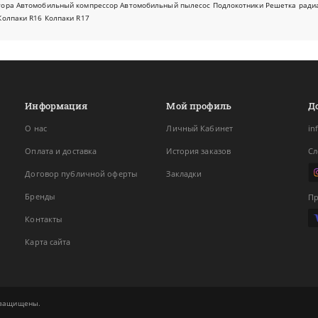
тора
Автомобильный компрессор
Автомобильный пылесос
Подлокотники
Решетка ради
Колпаки R16
Колпаки R17
Информация
Мой профиль
Д
О нас
Личный Кабинет
in
Оплата и доставка
История заказов
Сл
Договор публичной оферты
Закладки
Бренды
Пр
Контакты
Карта сайта
а защищены.