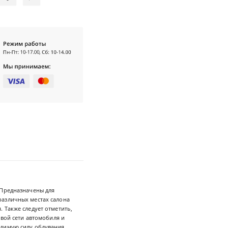
 Предназначены для
различных местах салона
 Также следует отметить,
овой сети автомобиля и
одимую силу обдувания.