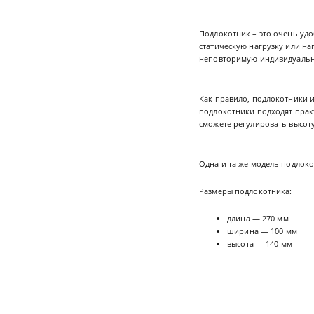
Подлокотник – это очень уд
статическую нагрузку или н
неповторимую индивидуальн
Как правило, подлокотники 
подлокотники подходят прак
сможете регулировать высоту
Одна и та же модель подлоко
Размеры подлокотника:
длина — 270 мм
ширина — 100 мм
высота — 140 мм