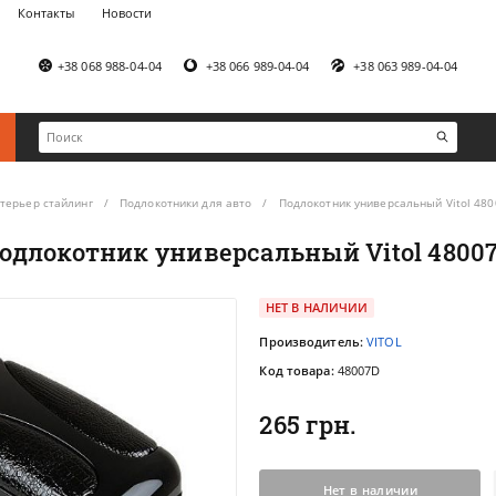
Контакты
Новости
+38 068 988-04-04
+38 066 989-04-04
+38 063 989-04-04
терьер стайлинг
Подлокотники для авто
Подлокотник универсальный Vitol 48
одлокотник универсальный Vitol 4800
НЕТ В НАЛИЧИИ
Производитель:
VITOL
Код товара:
48007D
265 грн.
Нет в наличии