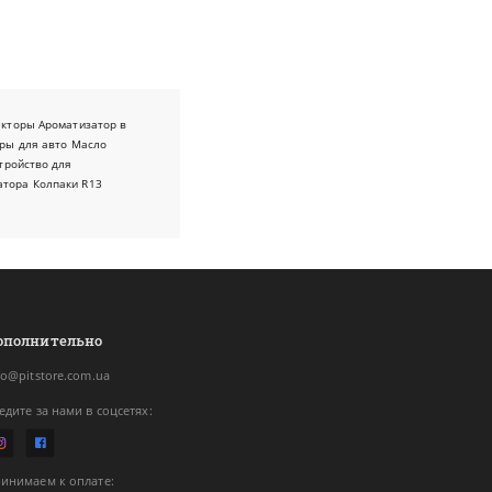
екторы
Ароматизатор в
ры для авто
Масло
тройство для
атора
Колпаки R13
ополнительно
fo@pitstore.com.ua
едите за нами в соцсетях:
инимаем к оплате: