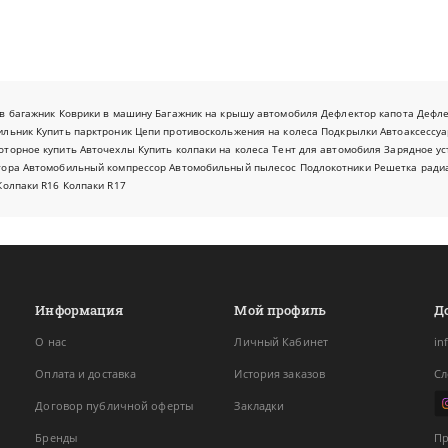
в багажник
Коврики в машину
Багажник на крышу автомобиля
Дефлектор капота
Дефл
ильник
Купить парктроник
Цепи противоскольжения на колеса
Подкрылки
Автоаксессуа
оторное купить
Авточехлы
Купить колпаки на колеса
Тент для автомобиля
Зарядное ус
тора
Автомобильный компрессор
Автомобильный пылесос
Подлокотники
Решетка ради
Колпаки R16
Колпаки R17
Информация
Мой профиль
Д
О нас
Личный Кабинет
in
Оплата и доставка
История заказов
Сл
Договор публичной оферты
Закладки
Бренды
Пр