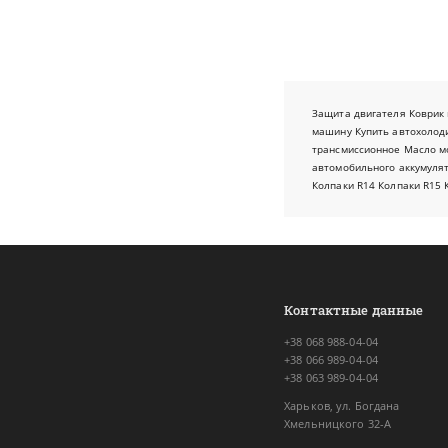
Защита двигателя
Коврик 
машину
Купить автохолод
трансмиссионное
Масло м
автомобильного аккумуля
Колпаки R14
Колпаки R15
Контактные данные
+38 068 988-04-04
+38 066 989-04-04
+38 063 989-04-04
Харьков, ул. Богдана
Хмельницкого 32-А