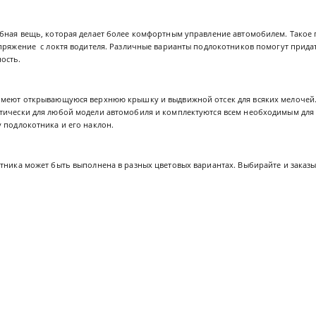
обная вещь, которая делает более комфортным управление автомобилем. Такое
апряжение с локтя водителя. Различные варианты подлокотников помогут прид
ость.
имеют открывающуюся верхнюю крышку и выдвижной отсек для всяких мелочей
тически для любой модели автомобиля и комплектуются всем необходимым для 
 подлокотника и его наклон.
тника может быть выполнена в разных цветовых вариантах. Выбирайте и заказы