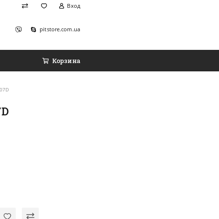
Вход
pitstore.com.ua
Корзина
007D
7D