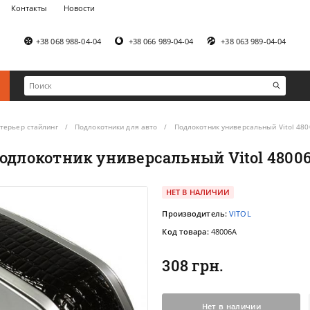
Контакты
Новости
+38 068 988-04-04
+38 066 989-04-04
+38 063 989-04-04
терьер стайлинг
Подлокотники для авто
Подлокотник универсальный Vitol 48
одлокотник универсальный Vitol 4800
НЕТ В НАЛИЧИИ
Производитель:
VITOL
Код товара:
48006A
308 грн.
Нет в наличии