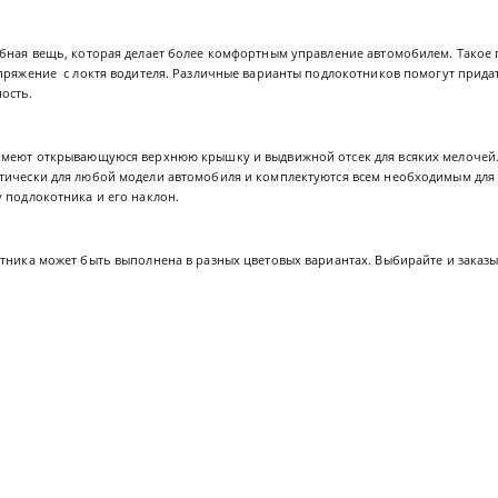
обная вещь, которая делает более комфортным управление автомобилем. Такое
апряжение с локтя водителя. Различные варианты подлокотников помогут прид
ость.
имеют открывающуюся верхнюю крышку и выдвижной отсек для всяких мелочей
тически для любой модели автомобиля и комплектуются всем необходимым для 
 подлокотника и его наклон.
тника может быть выполнена в разных цветовых вариантах. Выбирайте и заказы