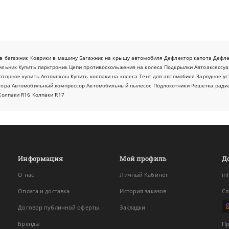
в багажник
Коврики в машину
Багажник на крышу автомобиля
Дефлектор капота
Дефл
ильник
Купить парктроник
Цепи противоскольжения на колеса
Подкрылки
Автоаксессуа
оторное купить
Авточехлы
Купить колпаки на колеса
Тент для автомобиля
Зарядное ус
тора
Автомобильный компрессор
Автомобильный пылесос
Подлокотники
Решетка ради
Колпаки R16
Колпаки R17
Информация
Мой профиль
Д
О нас
Личный Кабинет
in
Оплата и доставка
История заказов
Сл
Договор публичной оферты
Закладки
Бренды
Пр