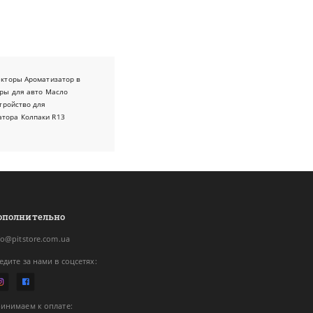
екторы
Ароматизатор в
ры для авто
Масло
тройство для
атора
Колпаки R13
ополнительно
fo@pitstore.com.ua
едите за нами в соцсетях:
инимаем к оплате: