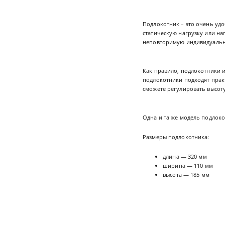
Подлокотник – это очень уд
статическую нагрузку или н
неповторимую индивидуальн
Как правило, подлокотники 
подлокотники подходят прак
сможете регулировать высоту
Одна и та же модель подлоко
Размеры подлокотника:
длина — 320 мм
ширина — 110 мм
высота — 185 мм