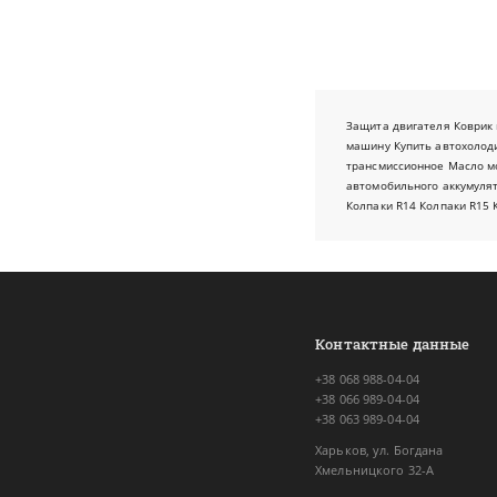
Защита двигателя
Коврик 
машину
Купить автохолод
трансмиссионное
Масло м
автомобильного аккумуля
Колпаки R14
Колпаки R15
Контактные данные
+38 068 988-04-04
+38 066 989-04-04
+38 063 989-04-04
Харьков, ул. Богдана
Хмельницкого 32-А