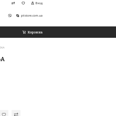
Вход
pitstore.com.ua
Корзина
006A
6A