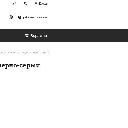
Вход
pitstore.com.ua
Корзина
а на сиденье с подогревом черно-серый (98*50)
 черно-серый