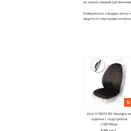
не нужно каждый раз вынимат
Поверхность накидки легко ч
защита от перегрева отключ
Vitol H 96035 BK Накидка н
сиденье с подогревом
(108*49см)
520 грн.