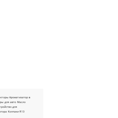
екторы
Ароматизатор в
ры для авто
Масло
тройство для
атора
Колпаки R13