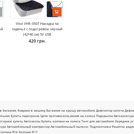
Vitol VHR-0507 Накидка на
ый
сиденье с подогревом черный
(42*40 см) 5V USB
420 грн.
в багажник
Коврики в машину
Багажник на крышу автомобиля
Дефлектор капота
Дефл
ильник
Купить парктроник
Цепи противоскольжения на колеса
Подкрылки
Автоаксессуа
оторное купить
Авточехлы
Купить колпаки на колеса
Тент для автомобиля
Зарядное ус
тора
Автомобильный компрессор
Автомобильный пылесос
Подлокотники
Решетка ради
Колпаки R16
Колпаки R17