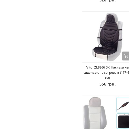
Vitol ZL8266 BK Накидка на
сиденье с подогревом (117*
см)
556 грн.