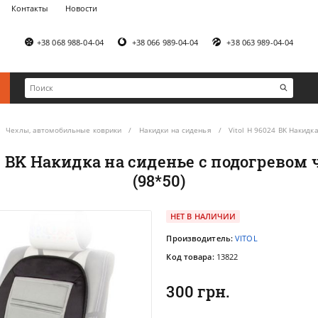
Контакты
Новости
+38 068 988-04-04
+38 066 989-04-04
+38 063 989-04-04
Чехлы, автомобильные коврики
Накидки на сиденья
Vitol H 96024 BK Накидк
24 BK Накидка на сиденье с подогревом
(98*50)
НЕТ В НАЛИЧИИ
Производитель:
VITOL
Код товара:
13822
300 грн.