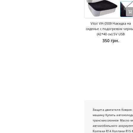
Vitol VH-0509 Накидка на
сиденье с подогревом черн
(42*40 см) 5V USB
350 грн.
Защита двигателя
Коврик 
машину
Купить автохолод
трансмиссионное
Масло м
автомобильного аккумуля
Колпаки R14
Колпаки R15