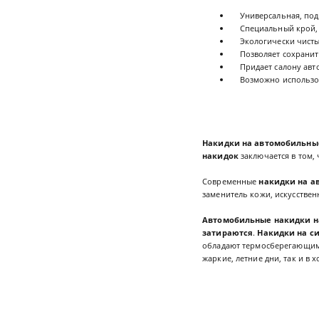
Универсальная, подх
Специальный крой, э
Экологически чисты
Позволяет сохранить
Придает салону авто
Возможно использова
Накидки на автомобильны
накидок
заключается в том,
Современные
накидки на а
заменитель кожи, искусстве
Автомобильные накидки н
затираются
.
Накидки на с
обладают термосберегающим
жаркие, летние дни, так и в 