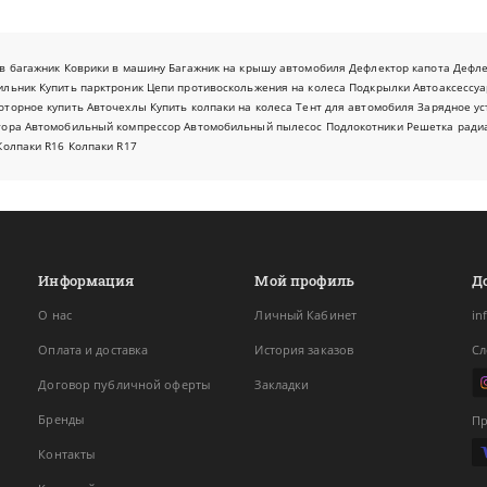
в багажник
Коврики в машину
Багажник на крышу автомобиля
Дефлектор капота
Дефл
ильник
Купить парктроник
Цепи противоскольжения на колеса
Подкрылки
Автоаксессуа
оторное купить
Авточехлы
Купить колпаки на колеса
Тент для автомобиля
Зарядное ус
тора
Автомобильный компрессор
Автомобильный пылесос
Подлокотники
Решетка ради
Колпаки R16
Колпаки R17
Информация
Мой профиль
Д
О нас
Личный Кабинет
in
Оплата и доставка
История заказов
Сл
Договор публичной оферты
Закладки
Бренды
Пр
Контакты