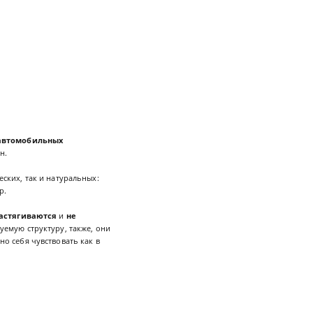
автомобильных
он.
ских, так и натуральных:
р.
растягиваются
и
не
емую структуру, также, они
но себя чувствовать как в