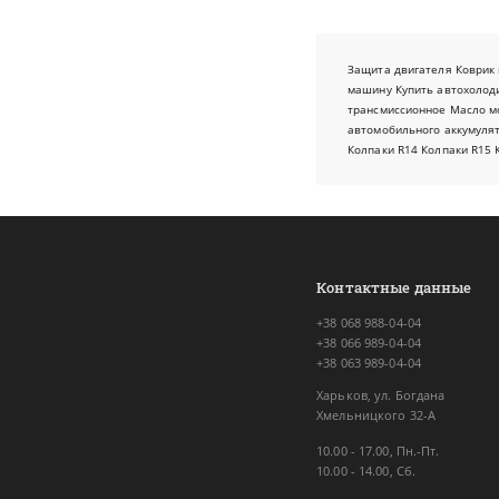
Защита двигателя
Коврик 
машину
Купить автохолод
трансмиссионное
Масло м
автомобильного аккумуля
Колпаки R14
Колпаки R15
Контактные данные
+38 068 988-04-04
+38 066 989-04-04
+38 063 989-04-04
Харьков, ул. Богдана
Хмельницкого 32-А
10.00 - 17.00, Пн.-Пт.
10.00 - 14.00, Сб.