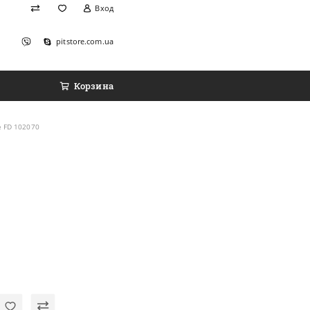
Вход
pitstore.com.ua
Корзина
е FD 102070