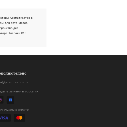
екторы
Ароматизатор в
ры для авто
Масло
тройство для
атора
Колпаки R13
ополнительно
fo@pitstore.com.ua
едите за нами в соцсетях:
инимаем к оплате: