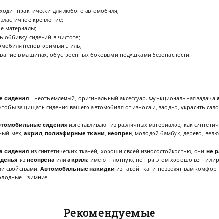
одит практически для любого автомобиля;
ластичное крепление;
е материалы;
 оббивку сидений в чистоте;
мобиля неповторимый стиль;
ние в машинах, обустроенных боковыми подушками безопасности.
е сидения
- неотъемлемый, оригинальный аксессуар. Функциональная задача
 чтобы защищать сидения вашего автомобиля от износа и, заодно, украсить сал
втомобильные сидения
изготавливают из различных материалов, как синтетиче
нный мех,
акрил
,
полиэфирные ткани
,
неопрен
, молодой бамбук, дерево, велю
а сидения
из синтетических тканей, хороши своей износостойкостью, они
не 
иденья
из
неопрена
или
акрила
имеют плотную, но при этом хорошо вентилиру
и свойствами.
Автомобильные накидки
из такой ткани позволят вам комфорт
холодные – зимние.
Рекомендуемые