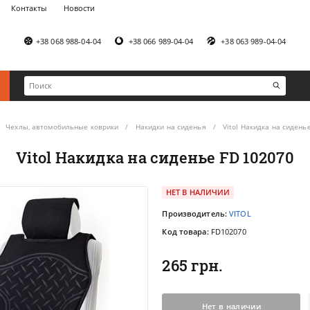
Контакты
Новости
+38 068 988-04-04
+38 066 989-04-04
+38 063 989-04-04
Чехлы, автомобильные коврики
Накидки на сиденья
Vitol Накидка на сидень
Vitol Накидка на сиденье FD 102070
НЕТ В НАЛИЧИИ
Производитель:
VITOL
Код товара:
FD102070
265 грн.
Нет в наличии