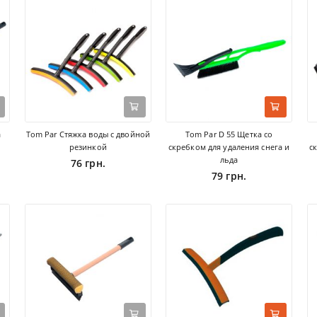
а
Tom Par Стяжка воды с двойной
Tom Par D 55 Щетка со
резинкой
скребком для удаления снега и
с
льда
76 грн.
79 грн.