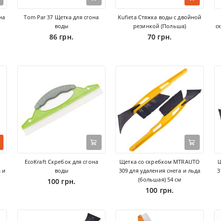
на
Tom Par 37 Щетка для сгона
Kufieta Стяжка воды с двойной
воды
резинкой (Польша)
с
86 грн.
70 грн.
EcoKraft Скребок для сгона
Щетка со скребком MTRAUTO
Щ
 и
воды
309 для удаления снега и льда
3
(большая) 54 см
100 грн.
100 грн.