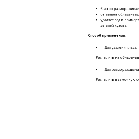
быстро размораживает
оттаивает обледеневш
удаляет лед и пример
деталей кузова.
Способ применения:
Для удаления льда.
Распылить на обледеневшую 
Для размораживания
Распылить в замочную сква