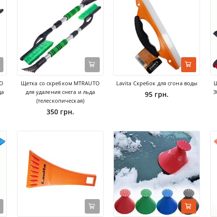
TO
Щетка со скребком MTRAUTO
Lavita Скребок для сгона воды
Щ
да
для удаления снега и льда
3
95 грн.
(телескопическая)
350 грн.