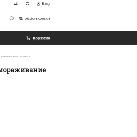
Вход
pitstore.com.ua
Корзина
мораживание замков
змораживание