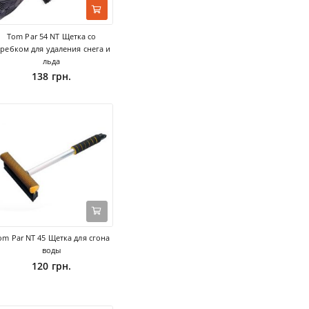
Tom Par 54 NT Щетка со
кребком для удаления снега и
льда
138 грн.
om Par NT 45 Щетка для сгона
воды
120 грн.