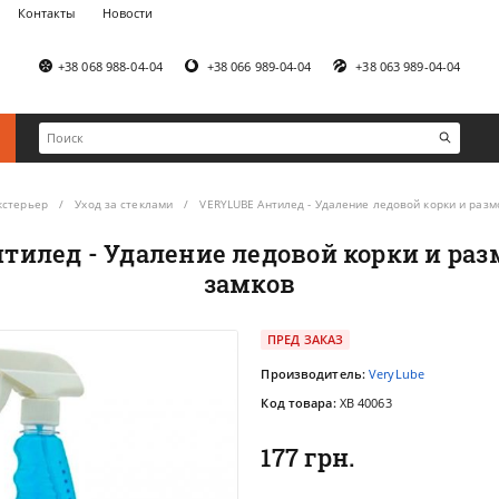
Контакты
Новости
+38 068 988-04-04
+38 066 989-04-04
+38 063 989-04-04
кстерьер
Уход за стеклами
VERYLUBE Антилед - Удаление ледовой корки и раз
тилед - Удаление ледовой корки и ра
замков
ПРЕД ЗАКАЗ
Производитель:
VeryLube
Код товара:
XB 40063
177 грн.