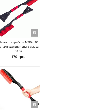
етка со скребком MTRAUTO
01 для удаления снега и льда
60 см
170 грн.