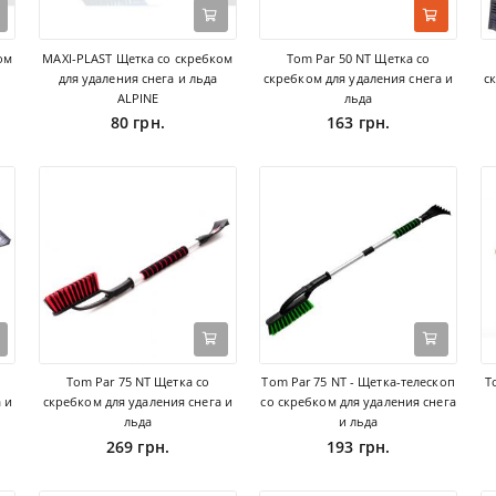
ом
MAXI-PLAST Щетка со скребком
Tom Par 50 NT Щетка со
для удаления снега и льда
скребком для удаления снега и
с
ALPINE
льда
80 грн.
163 грн.
Tom Par 75 NT Щетка со
Tom Par 75 NT - Щетка-телескоп
T
 и
скребком для удаления снега и
со скребком для удаления снега
льда
и льда
269 грн.
193 грн.