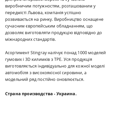
виробничим потужностям, розташованим у
передмісті Львова, компанія успішно
розвивається на ринку. Виробництво оснащене
сучасним європейським обладнанням, що
дозволяє виготовляти продукцію відповідно до
міжнародних стандартів.
Асортимент Stingray налічує понад 1000 моделей
гумових і 3D килимків з TPE. Уся продукція
виготовляється індивідуально для кожної моделі
автомобіля з високоякісної сировини, а
модельний ряд постійно оновлюється.
Страна производства - Украина.