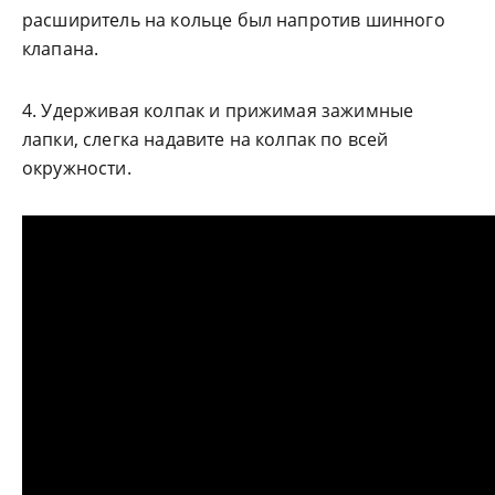
расширитель на кольце был напротив шинного
клапана.
4. Удерживая колпак и прижимая зажимные
лапки, слегка надавите на колпак по всей
окружности.