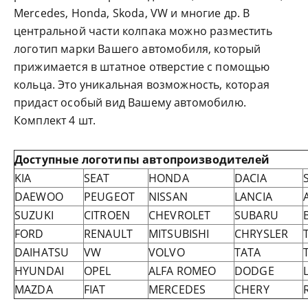
Mercedes, Honda, Skoda, VW и многие др. В
центральной части колпака можно разместить
логотип марки Вашего автомобиля, который
прижимается в штатное отверстие с помощью
кольца. Это уникальная возможность, которая
придаст особый вид Вашему автомобилю.
Комплект 4 шт.
Доступные логотипы автопроизводителей
KIA
SEAT
HONDA
DACIA
DAEWOO
PEUGEOT
NISSAN
LANCIA
SUZUKI
CITROEN
CHEVROLET
SUBARU
FORD
RENAULT
MITSUBISHI
CHRYSLER
DAIHATSU
VW
VOLVO
TATA
HYUNDAI
OPEL
ALFA ROMEO
DODGE
MAZDA
FIAT
MERCEDES
CHERY