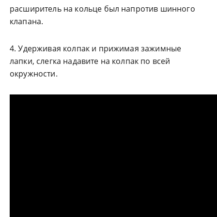
расширитель на кольце был напротив шинного
клапана.
4. Удерживая колпак и прижимая зажимные
лапки, слегка надавите на колпак по всей
окружности.