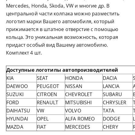
Mercedes, Honda, Skoda, VW и многие др. В
центральной части колпака можно разместить
логотип марки Вашего автомобиля, который
прижимается в штатное отверстие с помощью
кольца. Это уникальная возможность, которая
придаст особый вид Вашему автомобилю.
Комплект 4 шт.
Доступные логотипы автопроизводителей
KIA
SEAT
HONDA
DACIA
DAEWOO
PEUGEOT
NISSAN
LANCIA
SUZUKI
CITROEN
CHEVROLET
SUBARU
FORD
RENAULT
MITSUBISHI
CHRYSLER
DAIHATSU
VW
VOLVO
TATA
HYUNDAI
OPEL
ALFA ROMEO
DODGE
MAZDA
FIAT
MERCEDES
CHERY