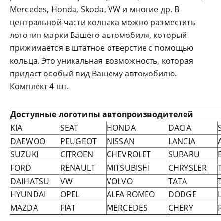
Mercedes, Honda, Skoda, VW и многие др. В
центральной части колпака можно разместить
логотип марки Вашего автомобиля, который
прижимается в штатное отверстие с помощью
кольца. Это уникальная возможность, которая
придаст особый вид Вашему автомобилю.
Комплект 4 шт.
Доступные логотипы автопроизводителей
KIA
SEAT
HONDA
DACIA
DAEWOO
PEUGEOT
NISSAN
LANCIA
SUZUKI
CITROEN
CHEVROLET
SUBARU
FORD
RENAULT
MITSUBISHI
CHRYSLER
DAIHATSU
VW
VOLVO
TATA
HYUNDAI
OPEL
ALFA ROMEO
DODGE
MAZDA
FIAT
MERCEDES
CHERY