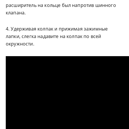
расширитель на кольце был напротив шинного
клапана.
4. Удерживая колпак и прижимая зажимные
лапки, слегка надавите на колпак по всей
окружности.