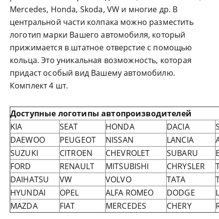
Mercedes, Honda, Skoda, VW и многие др. В
центральной части колпака можно разместить
логотип марки Вашего автомобиля, который
прижимается в штатное отверстие с помощью
кольца. Это уникальная возможность, которая
придаст особый вид Вашему автомобилю.
Комплект 4 шт.
Доступные логотипы автопроизводителей
KIA
SEAT
HONDA
DACIA
DAEWOO
PEUGEOT
NISSAN
LANCIA
SUZUKI
CITROEN
CHEVROLET
SUBARU
FORD
RENAULT
MITSUBISHI
CHRYSLER
DAIHATSU
VW
VOLVO
TATA
HYUNDAI
OPEL
ALFA ROMEO
DODGE
MAZDA
FIAT
MERCEDES
CHERY