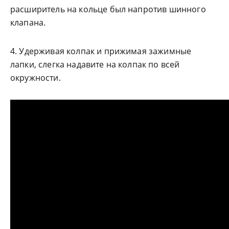
расширитель на кольце был напротив шинного
клапана.
4. Удерживая колпак и прижимая зажимные
лапки, слегка надавите на колпак по всей
окружности.