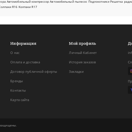
тора
Автомобильный компрессор
Автомобильный пылесос
Подлокотники
Решетка ради
Колпаки R16
Колпаки R17
Информация
Мой профиль
Д
О нас
Личный Кабинет
in
Оплата и доставка
История заказов
Сл
Договор публичной оферты
Закладки
Бренды
Пр
Контакты
Карта сайта
а защищены.