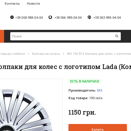
Контакты
Новости
+38 068 988-04-04
+38 066 989-04-04
+38 063 989-04-04
стерьер стайлинг
Колпаки на колеса
SKS 100 R13 Колпаки для колес с логотипом
Колпаки для колес с логотипом Lada (Ко
ЕСТЬ В НАЛИЧИИ
Производитель:
SKS
Код товара:
100-lada
1150 грн.
Купить