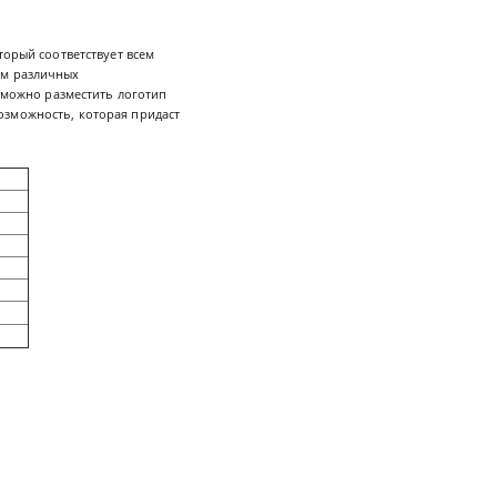
торый соответствует всем
ам различных
а можно разместить логотип
озможность, которая придаст