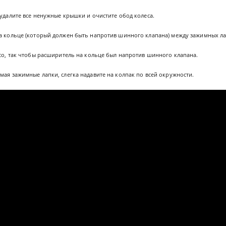
 удалите все ненужные крышки и очистите обод колеса.
на кольце (который должен быть напротив шинного клапана) между зажимных ла
есо, так чтобы расширитель на кольце был напротив шинного клапана.
мая зажимные лапки, слегка надавите на колпак по всей окружности.