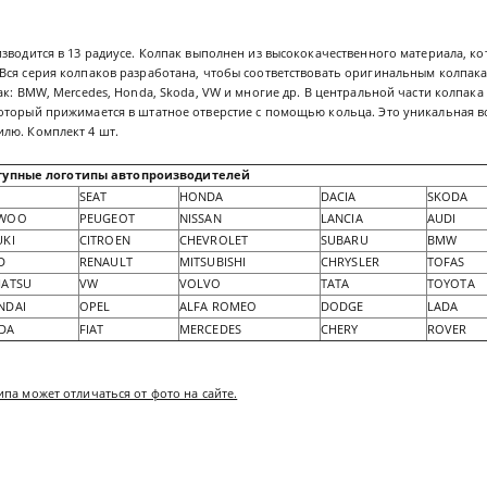
зводится в 13 радиусе. Колпак выполнен из высококачественного материала, ко
Вся серия колпаков разработана, чтобы соответствовать оригинальным колпак
ак: BMW, Mercedes, Honda, Skoda, VW и многие др. В центральной части колпак
оторый прижимается в штатное отверстие с помощью кольца. Это уникальная в
лю. Комплект 4 шт.
тупные логотипы автопроизводителей
SEAT
HONDA
DACIA
SKODA
WOO
PEUGEOT
NISSAN
LANCIA
AUDI
UKI
CITROEN
CHEVROLET
SUBARU
BMW
D
RENAULT
MITSUBISHI
CHRYSLER
TOFAS
HATSU
VW
VOLVO
TATA
TOYOTA
NDAI
OPEL
ALFA ROMEO
DODGE
LADA
DA
FIAT
MERCEDES
CHERY
ROVER
па может отличаться от фото на сайте.