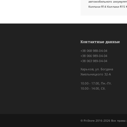
автомобильного аккумуля
Колпаки R14
Колпаки R15
Контактные данные
+38 068 988-04-04
+38 066 989-04-04
+38 063 989-04-04
Харьков, ул. Богдана
Хмельницкого 32-А
10.00 - 17.00, Пн.-Пт.
10.00 - 14.00, Сб.
© PitStore 2016-2026 Все прав