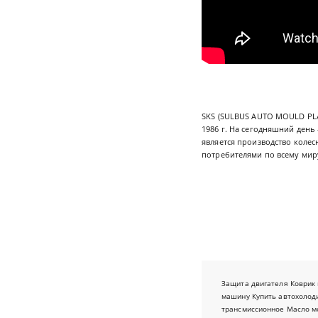
SKS (SULBUS AUTO MOULD PLAS
1986 г. На сегодняшний ден
является производство коле
потребителями по всему мир
Защита двигателя
Коврик 
машину
Купить автохолод
трансмиссионное
Масло м