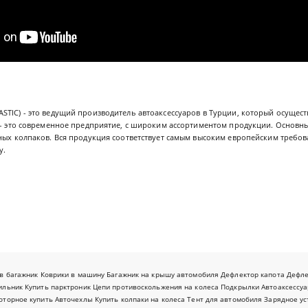
TIC) - это ведущий производитель автоаксессуаров в Турции, который осущест
ь - это современное предприятие, с широким ассортиментом продукции. Основн
сных колпаков. Вся продукция соответствует самым высоким европейским требо
у.
в багажник
Коврики в машину
Багажник на крышу автомобиля
Дефлектор капота
Дефл
ильник
Купить парктроник
Цепи противоскольжения на колеса
Подкрылки
Автоаксессуа
оторное купить
Авточехлы
Купить колпаки на колеса
Тент для автомобиля
Зарядное ус