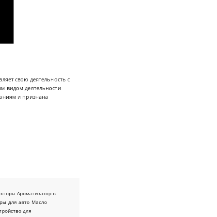
вляет свою деятельность с
ым видом деятельности
ваниям и признана
екторы
Ароматизатор в
ры для авто
Масло
тройство для