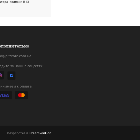
атора
Колпаки R13
ополнительно
fo@pitstore.com.ua
едите за нами в соцсетях:
инимаем к оплате:
Разработка в
Dreamvention