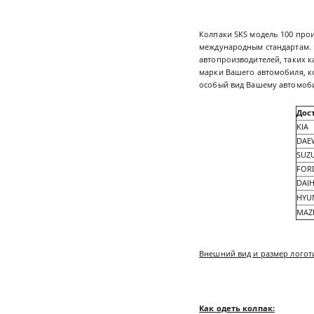
Колпаки SKS модель 100 прои
международным стандартам. 
автопроизводителей, таких к
марки Вашего автомобиля, к
особый вид Вашему автомоби
Дос
KIA
DAE
SUZ
FOR
DAI
HYU
MAZ
Внешний вид и размер логоти
Как одеть колпак: