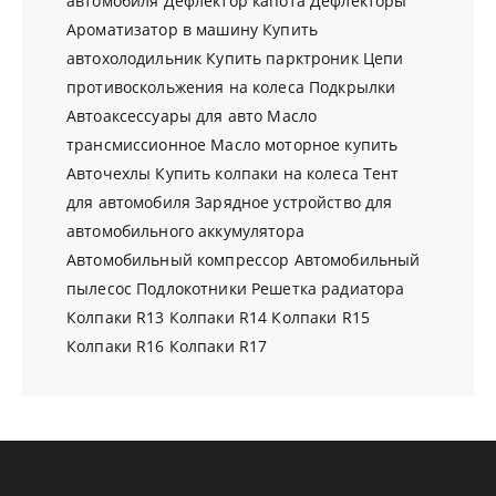
автомобиля
Дефлектор капота
Дефлекторы
Ароматизатор в машину
Купить
автохолодильник
Купить парктроник
Цепи
противоскольжения на колеса
Подкрылки
Автоаксессуары для авто
Масло
трансмиссионное
Масло моторное купить
Авточехлы
Купить колпаки на колеса
Тент
для автомобиля
Зарядное устройство для
автомобильного аккумулятора
Автомобильный компрессор
Автомобильный
пылесос
Подлокотники
Решетка радиатора
Колпаки R13
Колпаки R14
Колпаки R15
Колпаки R16
Колпаки R17