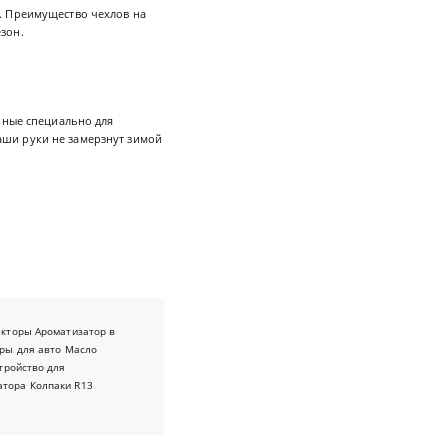
. Преимущество чехлов на
езон.
нные специально для
Ваши руки не замерзнут зимой
екторы
Ароматизатор в
ры для авто
Масло
тройство для
атора
Колпаки R13