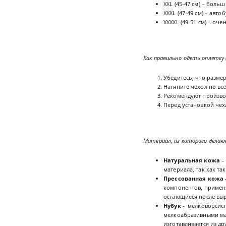
XXL (45-47 см) – боль
XXXL (47-49 см) – автоб
XXXXL (49-51 см) – оч
Как правильно одеть оплетку (
Убедитесь, что размер
Натяните чехол по вс
Рекомендуют произво
Перед установкой чех
Материал, из которого делают
Натуральная кожа
–
материала, так как т
Прессованная кожа
компонентов, применя
остающиеся после выр
Нубук
- мелковорсис
мелкоабразивными ма
изготавливается из др