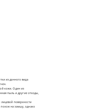
тки из данного вида
вечен.
ой кожи. Один из
нная пыль и другие отходы,
е лицевой поверхности
 похож на замшу, однако