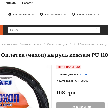
Контакты
Новости
+38 068 988-04-04
+38 066 989-04-04
+38 063 989-04-04
Чехлы, автомобильные коврики
Оплетки на руль
Vitol Оплетка (чехол) на р
l Оплетка (чехол) на руль кожзам PU 11
НЕТ В НАЛИЧИИ
Производитель:
VITOL
Код товара:
PU 1108002
108 грн.
Нет в наличии