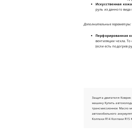
Искусственная кожа
руль из данного вида 
Дополнительные параметры:
Перфорированная к
вентиляции чехла. То
(если есть подогрев р
Защита двигателя
Коврик 
машину
Купить автохолод
трансмиссионное
Масло м
автомобильного аккумуля
Колпаки R14
Колпаки R15