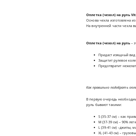
Оплетка (чехол) на руль Vit
Основа чехла изготовлена и
На внутренней части чехла в
Оплетка (чехол) на руль
– э
Придаст изящный вид
Защитит рулевое коле
Предотвратит нежелат
Как правильно подобрать оплет
В первую очередь необходим
руль бывают такими:
S (35-37 см) – как пра
М (37-39 см) – 90% л
L (39-41 см) –джипы, 
XL (41-43 см) – грузо