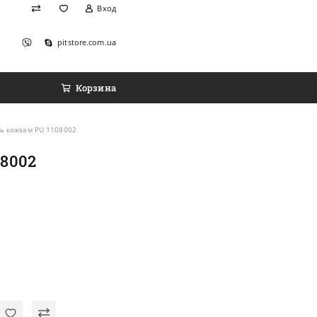
Вход
pitstore.com.ua
Корзина
уль кожзам PU 1108002
08002