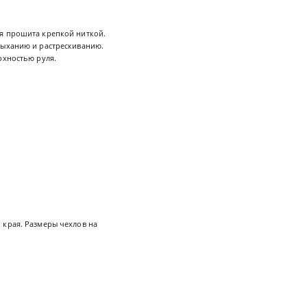
ия прошита крепкой ниткой.
сыханию и растрескиванию.
рхностью руля.
 края. Размеры чехлов на