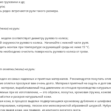
шие грузовики и др;
усы;
ень редко встречаются рули такого размера.
чехол) на руль:
 модели соответствует диаметру рулевого колеса;
ей окружности рулевого колеса. Начинайте с нижней части руля.
дить монтаж при температуре окружающей среды не ниже 15 °С.
ла необходимо очистить поверхность рулевого колеса от грязи.
 оплетки (чехлы) на руль:
 один из самых надежных и приятных материалов. Рекомендуется покупать опле
акие оплетки прослужат вам очень долго. Материал приятный на ощупь и долго
- материал, вырабатываемый под давлением из отходов производства натуральн
емых при ее изготовлении, — это обрезки, лоскутки, хромовая стружка, кожеве
аботки и раскроя натуральной кожи.
тая кожа, в процессе выделки подвергающаяся хромовому дублению и шлифовк
териалами, например, песком или мелкозернистой абразивной шкуркой. Нубук
угих видов кожи, как правило, из крупного рогатого скота.