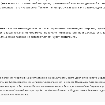
 (кожзам)
- это полимерный материал, применяемый вместо натуральной кожи
материала – это низкая цена. Такие оплетки прослужат вам, как правило, один с
ожа
– это кожаная отделка оплетки, которая имеет мельчащие отверстия, сдела
 есть такая кожаная обивка может не только подогреваться, но и охлаждаться. 
уля), а самое главное не вспотеют летом (будет вентиляция).
в багажник
Коврики в машину
Багажник на крышу автомобиля
Дефлектор капота
Дефл
ильник
Купить парктроник
Цепи противоскольжения на колеса
Подкрылки
Автоаксессуа
оторное купить
Авточехлы
Купить колпаки на колеса
Тент для автомобиля
Зарядное ус
тора
Автомобильный компрессор
Автомобильный пылесос
Подлокотники
Решетка ради
Колпаки R16
Колпаки R17