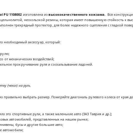
ol PU 1108002
изготовлена из
высококачественного кожзама
. Вся конструкц
з цельнолитой, нескользкой резины, которая имеет повышенную стойкость к вы
ыполнен трехрядный протектор, для более надежного сцепления с гладкой пове
то необходимый аксессуар, который:
 рулю;
со от механических воздействий;
ельное прокручивание руля и соскальзывание ладоней.
ку (чехол) на руль.
о правильно выбрать размер. Померяйте диагональ рулевого колеса от края до
вило это спортивные рули, а также маленькие авто (ЗАЗ Таврия и др.);
егковых автомобилей, представленных на нашем рынке;
минивены, бусы и другие большие авто;
вые автомобили;