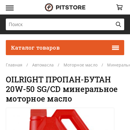
Каталог товаров
Главная
Автомасла
Моторное масло
Минеральн
OILRIGHT ПРОПАН-БУТАН
20W-50 SG/CD минеральное
моторное масло