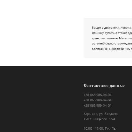
Защита двигателя
Коврик 
машину
Купить автохолод
трансмиссионное
Масло м
автомобильного аккумуля
Колпаки R14
Колпаки R15
Контактные данные
+38 068 988-04-04
+38 066 989-04-04
+38 063 989-04-04
Харьков, ул. Богдана
Хмельницкого 32-А
10.00 - 17.00, Пн.-Пт.