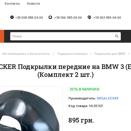
Контакты
Новости
+38 068 988-04-04
+38 066 989-04-04
+38 063 989-04-04
Автопомощники и безопасность
Подкрылки (локеры)
Подкрылки для BMW
KER Подкрылки передние на BMW 3 (E3
(Комплект 2 шт.)
ЕСТЬ В НАЛИЧИИ
Производитель:
MEGALOCKER
Код товара:
MLBE36P
895 грн.