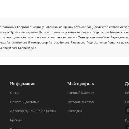
в багажник
Коврики в машину
Багажник на крышу автомобиля
Дефлектор капота
Дефл
ильник
Купить парктроник
Цепи противоскольжения на колеса
Подкрылки
Автоаксессуа
оторное купить
Авточехлы
Купить колпаки на колеса
Тент для автомобиля
Зарядное ус
тора
Автомобильный компрессор
Автомобильный пылесос
Подлокотники
Решетка ради
Колпаки R16
Колпаки R17
Информация
Мой профиль
Д
О нас
Личный Кабинет
in
Оплата и доставка
История заказов
Сл
Договор публичной оферты
Закладки
Бренды
Пр