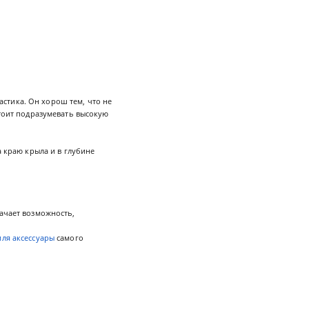
стика. Он хорош тем, что не
стоит подразумевать высокую
краю крыла и в глубине
начает возможность,
иля аксессуары
самого