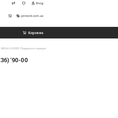
Вход
pitstore.com.ua
Корзина
MEGA LOCKER Подкрылки передние на BMW 3 (E36) '90-00 (Комплект 2 шт.)
6) '90-00