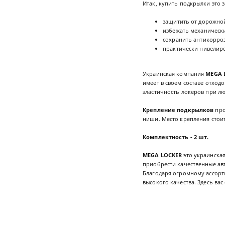
Итак, купить подкрылки это з
защитить от дорожной
избежать механическ
сохранить антикорро
практически нивелиро
Украинская компания
MEGA 
имеет в своем составе отход
эластичность локеров при л
Крепление подкрылков
про
ниши. Место крепления стоит
Комплектность - 2 шт.
MEGA LOCKER
это украинская
приобрести качественные ав
Благодаря огромному ассорт
высокого качества. Здесь в