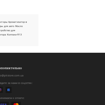
екторы
Ароматизатор в
ры для авто
Масло
тройство для
атора
Колпаки R13
ополнительно
fo@pitstore.com.ua
едите за нами в соцсетях:
инимаем к оплате: