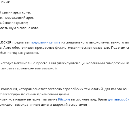
начит:
 химии арки колес;
их повреждений арок;
зийное покрытие;
вать шум в салоне авто.
LOCKER
предлагает
подкрылки купить
из специального высококачественного пла
ов. А это обеспечивает прекрасные физико-механические показатели. Под этим 
юбых погодных условиях.
исходит максимально просто. Они фиксируются оцинкованными саморезами на 
 закрыть герметиком или замазкой.
 компания, которая работает согласно европейских технологий. Для вас это оз
тоаксессуары по самым приемлемым ценам.
именту, в нашем интернет магазине
Pitstore
вы сможете подобрать
для автомоб
ас ожидают демократичные цены и широкий ассортимент.