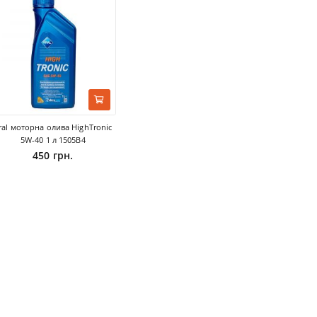
ral моторна олива HighTronic
5W-40 1 л 1505B4
450 грн.