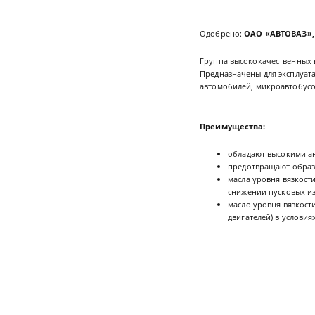
Одобрено:
ОАО «АВТОВАЗ», 
Группа высококачественных
Предназначены для эксплуат
автомобилей, микроавтобусов
Преимущества:
обладают высокими а
предотвращают образо
масла уровня вязкост
снижении пусковых из
масло уровня вязкост
двигателей) в услови