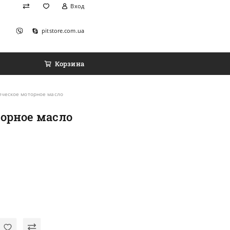
Вход
pitstore.com.ua
Корзина
ическое моторное масло
торное масло