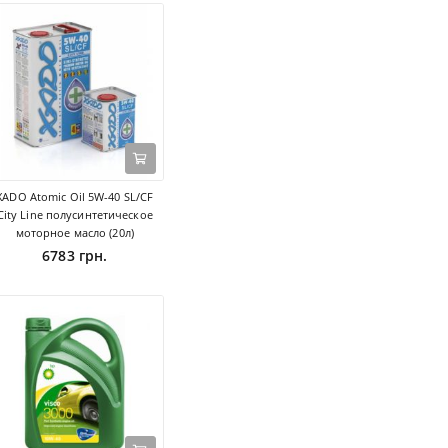
XADO Atomic Oil 5W-40 SL/CF
City Line полусинтетическое
моторное масло (20л)
6783 грн.