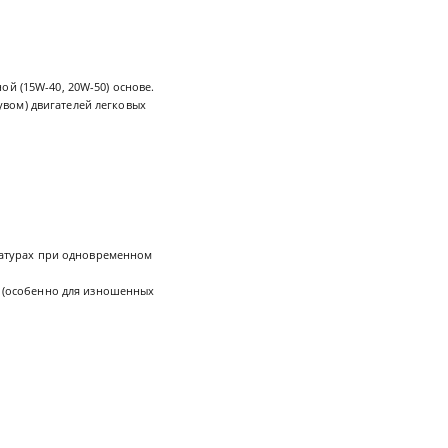
ой (15W-40, 20W-50) основе.
вом) двигателей легковых
ературах при одновременном
и (особенно для изношенных