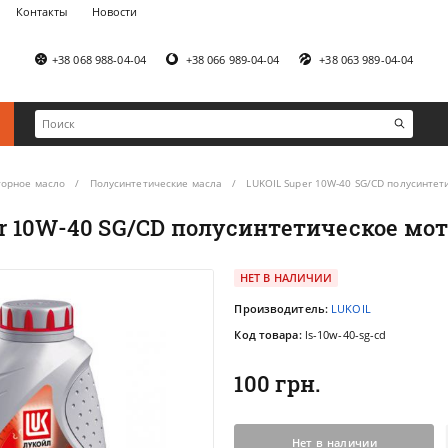
Контакты
Новости
+38 068 988-04-04
+38 066 989-04-04
+38 063 989-04-04
орное масло
Полусинтетические масла
LUKOIL Super 10W-40 SG/CD полусинтет
r 10W-40 SG/CD полусинтетическое мо
НЕТ В НАЛИЧИИ
Производитель:
LUKOIL
Код товара:
ls-10w-40-sg-cd
100 грн.
Нет в наличии