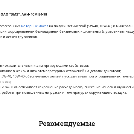
ОАО "ЗМЗ", ААИ-ГСМ Б4-98
 всесезонных
моторных масел
на полусинтетической (5W-40, 10W-40) и минеральн
ации форсированных безнаддувных бензиновых и дизельных (с умеренным надду
 и легких грузовиков.
нтиокислительными и диспергирующими свойствами;
вание высоко- и низкотемпературных отложений на деталях двигателя;
и 5W-40, 10W-40 обеспечивают легкий пуск двигателя при отрицательных темп
носов;
и 20W-50 обеспечивает сокращение расхода масла, снижение износа и шумност
ях работы при повышенных нагрузках и температурах окружающего воздуха.
Рекомендуемые