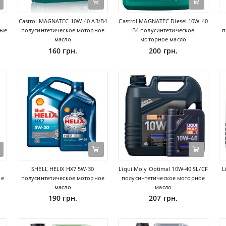
Castrol MAGNATEC 10W-40 A3/B4
Castrol MAGNATEC Diesel 10W-40
ные
полусинтетическое моторное
B4 полусинтетическое
п
масло
моторное масло
160 грн.
200 грн.
SHELL HELIX HX7 5W-30
Liqui Moly Optimal 10W-40 SL/CF
L
ое
полусинтетическое моторное
полусинтетическое моторное
масло
масло
190 грн.
207 грн.