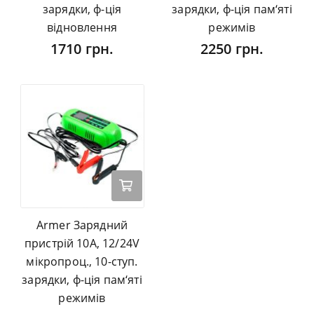
зарядки, ф-ція
зарядки, ф-ція пам‘яті
відновлення
режимів
1710 грн.
2250 грн.
Armer Зарядний
пристрій 10А, 12/24V
мікропроц., 10-ступ.
зарядки, ф-ція пам‘яті
режимів