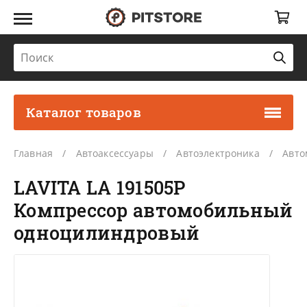
Каталог товаров
Главная
Автоаксессуары
Автоэлектроника
Авто
LAVITA LA 191505P
Компрессор автомобильный
одноцилиндровый