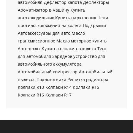
автомобиля
Дефлектор капота
Дефлекторы
Ароматизатор в машину
Купить
автохолодильник
Купить парктроник
Цепи
противоскольжения на колеса
Подкрылки
Автоаксессуары для авто
Масло
трансмиссионное
Масло моторное купить
Авточехлы
Купить колпаки на колеса
Тент
для автомобиля
Зарядное устройство для
автомобильного аккумулятора
Автомобильный компрессор
Автомобильный
пылесос
Подлокотники
Решетка радиатора
Колпаки R13
Колпаки R14
Колпаки R15
Колпаки R16
Колпаки R17