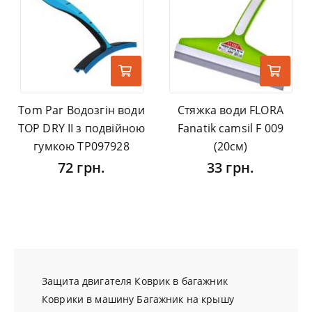
Tom Par Водозгін води
Стяжка води FLORA
TOP DRY II з подвійною
Fanatik camsil F 009
гумкою TP097928
(20см)
72 грн.
33 грн.
Защита двигателя
Коврик в багажник
Коврики в машину
Багажник на крышу