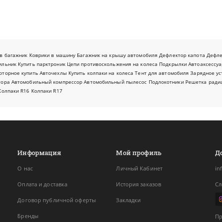
в багажник
Коврики в машину
Багажник на крышу автомобиля
Дефлектор капота
Дефл
ильник
Купить парктроник
Цепи противоскольжения на колеса
Подкрылки
Автоаксессуа
оторное купить
Авточехлы
Купить колпаки на колеса
Тент для автомобиля
Зарядное ус
тора
Автомобильный компрессор
Автомобильный пылесос
Подлокотники
Решетка ради
Колпаки R16
Колпаки R17
Информация
Мой профиль
Д
О нас
Личный Кабинет
in
Оплата и доставка
История заказов
Сл
Договор публичной оферты
Закладки
Бренды
Пр