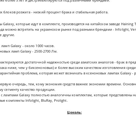
уже более 5 лет и дистрибьютируются под различными брендами.
 блоков розжига - низкий процент брака и стабильная работа.
Galaxy, которые идут в комплекте, производятся на китайском заводе Haining T
а можно встретить на украинском рынке под разными брендами - Infolight, Ventu
ие другие.
ламп Galaxy - около 1000 часов.
новых ламп Galaxy - 2500-2700 Лм.
актеризуются достаточной надежностью среди азиатских аналогов - брак в преде
ака ниже, чем у биксеноновых) и более высоким качеством изготовления среди
арантийная проблема, которая может возникать в ксеноновых лампах Galaxy - р
первую очередь, тем, кому экономия средств важнее экономии времени. Основн
му сегменту качество продукции.
 с лампами Galaxy полностью аналогичны комплектам, которые представлены н
е комплекты Infolight, BluRay, Prolight.
Цоколь: