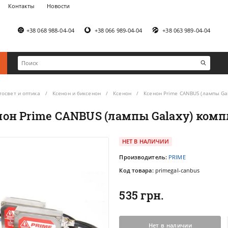
Контакты
Новости
+38 068 988-04-04
+38 066 989-04-04
+38 063 989-04-04
тосвет и оптика
Ксенон и биксенон
Ксенон
Ксенон Prime CANBUS (лампы Ga
нон Prime CANBUS (лампы Galaxy) комп
НЕТ В НАЛИЧИИ
Производитель:
PRIME
Код товара:
primegal-canbus
535 грн.
Нет в наличии