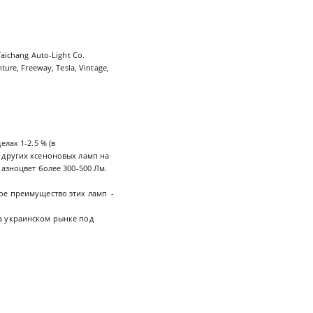
aichang Auto-Light Co.
re, Freeway, Tesla, Vintage,
лах 1-2.5 % (в
 других ксеноновых ламп на
азноцвет более 300-500 Лм.
ое преимущество этих ламп -
а украинском рынке под