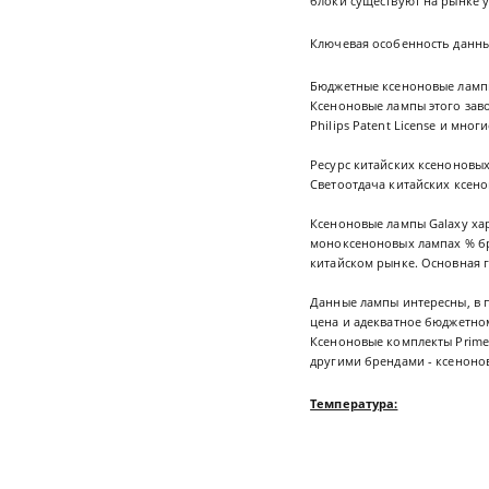
блоки существуют на рынке 
Ключевая особенность данных
Бюджетные ксеноновые лампы 
Ксеноновые лампы этого завод
Philips Patent License и мног
Ресурс китайских ксеноновых 
Светоотдача китайских ксено
Ксеноновые лампы Galaxy хар
моноксеноновых лампах % бр
китайском рынке. Основная г
Данные лампы интересны, в 
цена и адекватное бюджетно
Ксеноновые комплекты Prime
другими брендами - ксеноновы
Температура: