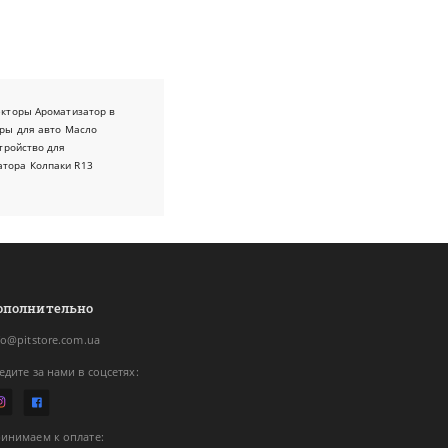
екторы
Ароматизатор в
ры для авто
Масло
тройство для
атора
Колпаки R13
ополнительно
fo@pitstore.com.ua
едите за нами в соцсетях:
инимаем к оплате: