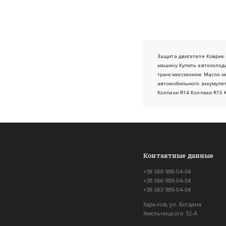
Защита двигателя
Коврик 
машину
Купить автохолод
трансмиссионное
Масло м
автомобильного аккумуля
Колпаки R14
Колпаки R15
Контактные данные
+38 068 988-04-04
+38 066 989-04-04
+38 063 989-04-04
Харьков, ул. Богдана
Хмельницкого 32-А