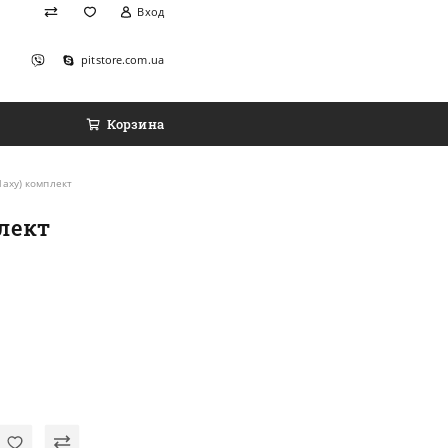
Вход
pitstore.com.ua
Корзина
laxy) комплект
лект