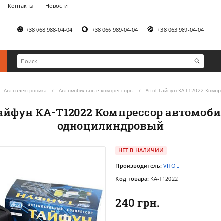
Контакты
Новости
+38 068 988-04-04
+38 066 989-04-04
+38 063 989-04-04
Автоэлектроника
Автомобильные компрессоры
Vitol Тайфун КА-T12022 Ком
 Тайфун КА-T12022 Компрессор автомоб
одноцилиндровый
НЕТ В НАЛИЧИИ
Производитель:
VITOL
Код товара:
КА-T12022
240 грн.