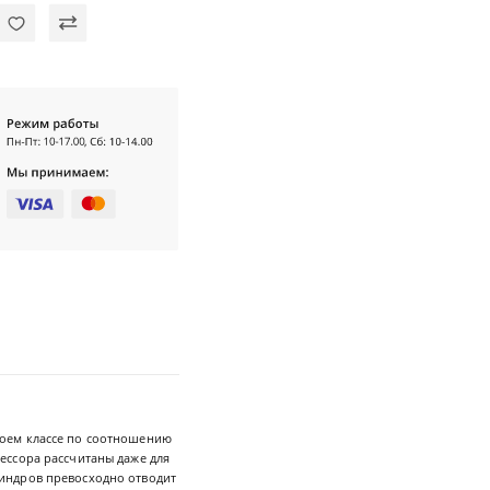
оем классе по соотношению
ессора рассчитаны даже для
индров превосходно отводит