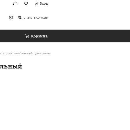
Вход
pitstore.com.ua
Корзина
прессор автомобильный одноцилиндровый
ильный