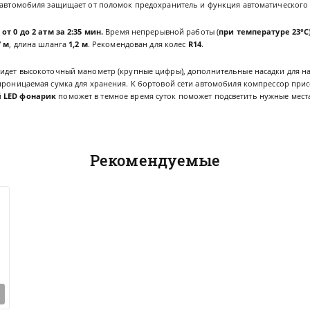
ь автомобиля защищает от поломок предохранитель и функция автоматического
от 0 до 2 атм за 2:35 мин.
Время непрерывной работы (
при температуре 23°С
7 м
, длина шланга
1,2 м
. Рекомендован для колес
R14
.
 идет высокоточный манометр (крупные цифры), дополнительные насадки для 
проницаемая сумка для хранения. К бортовой сети автомобиля компрессор прис
й
LED фонарик
поможет в темное время суток поможет подсветить нужные мест
Рекомендуемые