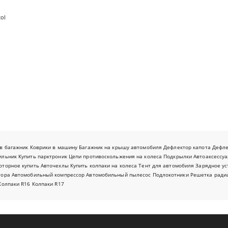
ol
в багажник
Коврики в машину
Багажник на крышу автомобиля
Дефлектор капота
Дефл
ильник
Купить парктроник
Цепи противоскольжения на колеса
Подкрылки
Автоаксессуа
оторное купить
Авточехлы
Купить колпаки на колеса
Тент для автомобиля
Зарядное ус
тора
Автомобильный компрессор
Автомобильный пылесос
Подлокотники
Решетка ради
Колпаки R16
Колпаки R17