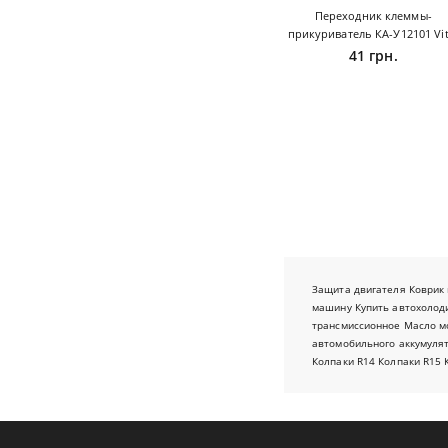
Переходник клеммы-
прикуриватель КА-У12101 Vit
41 грн.
Защита двигателя
Коврик 
машину
Купить автохолод
трансмиссионное
Масло м
автомобильного аккумуля
Колпаки R14
Колпаки R15