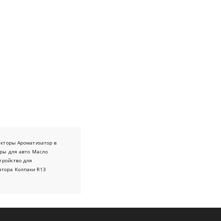
екторы
Ароматизатор в
ры для авто
Масло
тройство для
атора
Колпаки R13