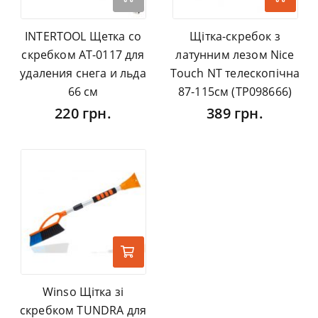
INTERTOOL Щетка со
Щітка-скребок з
скребком AT-0117 для
латунним лезом Nice
удаления снега и льда
Touch NT телескопічна
66 см
87-115см (TP098666)
220 грн.
389 грн.
Winso Щітка зі
скребком TUNDRA для