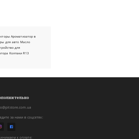
екторы
Ароматизатор в
ры для авто
Масло
тройство для
атора
Колпаки R13
ополнительно
fo@pitstore.com.ua
едите за нами в соцсетях:
инимаем к оплате: