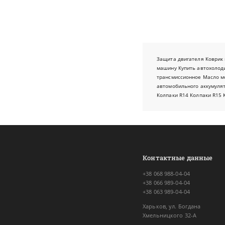
Защита двигателя
Коврик 
машину
Купить автохолод
трансмиссионное
Масло м
автомобильного аккумуля
Колпаки R14
Колпаки R15
Контактные данные
+38 068 988-04-04
+38 066 989-04-04
+38 063 989-04-04
Харьков, ул. Богдана
Хмельницкого 32-А