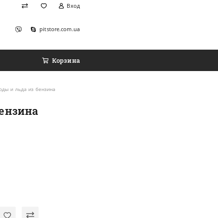
Вход
pitstore.com.ua
Корзина
воды и льда из бензина
бензина