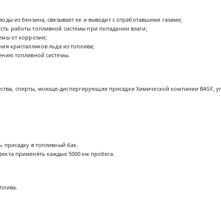
воды из бензина, связывает ее и выводит с отработавшими газами;
сть работы топливной системы при попадании влаги;
емы от коррозии;
ния кристалликов льда из топлива;
ению топливной системы.
ства, спирты, моюще-диспергирующие присадки Химической компании BASF, у
ь присадку в топливный бак.
екта применять каждые 5000 км пробега.
оплива.