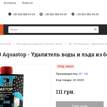
Контакты
Новости
+38 068 988-04-04
+38 066 989-04-04
+38 063 989-04-04
втохимия
Присадки для дизеля, в бензин, масло
JET 100 Aquastop - Удалитель 
0 Aquastop - Удалитель воды и льда из 
ПРЕД ЗАКАЗ
Производитель:
JET 100
Код товара:
XB 40080
111 грн.
Пред заказ