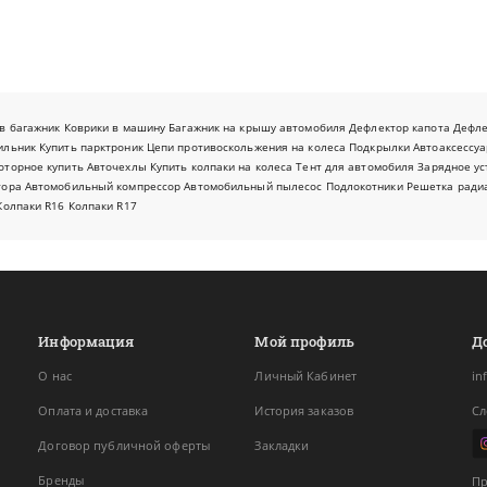
в багажник
Коврики в машину
Багажник на крышу автомобиля
Дефлектор капота
Дефл
ильник
Купить парктроник
Цепи противоскольжения на колеса
Подкрылки
Автоаксессуа
оторное купить
Авточехлы
Купить колпаки на колеса
Тент для автомобиля
Зарядное ус
тора
Автомобильный компрессор
Автомобильный пылесос
Подлокотники
Решетка ради
Колпаки R16
Колпаки R17
Информация
Мой профиль
Д
О нас
Личный Кабинет
in
Оплата и доставка
История заказов
Сл
Договор публичной оферты
Закладки
Бренды
Пр