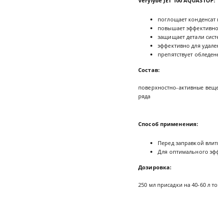
Verylybe JET 100 AQUASTOP:
поглощает конденсат 
повышает эффективно
защищает детали сист
эффективно для удале
препятствует обледен
Состав:
поверхностно-активные веще
ряда
Способ применения:
Перед заправкой влит
Для оптимального эфф
Дозировка:
250 мл присадки на 40-60 л т