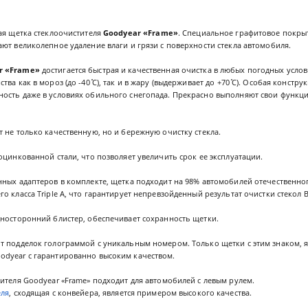
ая щетка стеклоочистителя
Goodyear «Frame»
. Специальное графитовое покры
ют великолепное удаление влаги и грязи с поверхности стекла автомобиля.
r «Frame»
достигается быстрая и качественная очистка в любых погодных усло
ва как в мороз (до -40 ̊С), так и в жару (выдерживает до +70 ̊С). Особая констру
ость даже в условиях обильного снегопада. Прекрасно выполняют свои функции
 не только качественную, но и бережную очистку стекла.
оцинкованной стали, что позволяет увеличить срок ее эксплуатации.
ных адаптеров в комплекте, щетка подходит на 98% автомобилей отечественно
о класса Triple A, что гарантирует непревзойденный результат очистки стекол
дносторонний блистер, обеспечивает сохранность щетки.
т подделок голограммой с уникальным номером. Только щетки с этим знаком,
dyear с гарантированно высоким качеством.
ителя Goodyear «Frame» подходит для автомобилей с левым рулем.
еля
, сходящая с конвейера, является примером высокого качества.