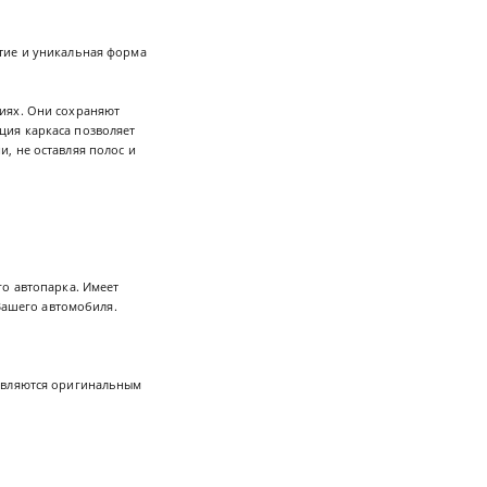
тие и уникальная форма
виях. Они сохраняют
кция каркаса позволяет
, не оставляя полос и
го автопарка. Имеет
 Вашего автомобиля.
 являются оригинальным