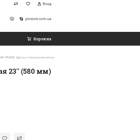
Вход
pitstore.com.ua
Корзина
R FRAME Щетка стеклоочистителя каркасная 23'' (580 мм)
23'' (580 мм)