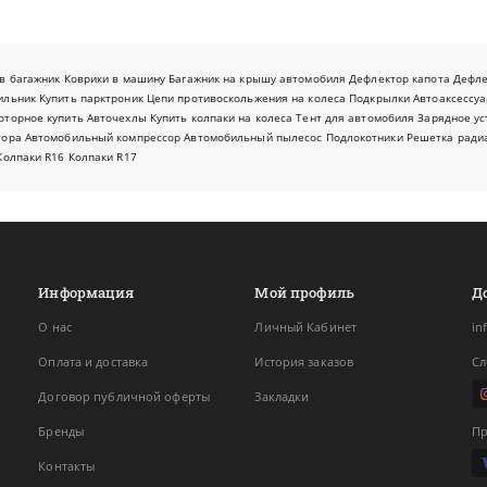
в багажник
Коврики в машину
Багажник на крышу автомобиля
Дефлектор капота
Дефл
ильник
Купить парктроник
Цепи противоскольжения на колеса
Подкрылки
Автоаксессуа
оторное купить
Авточехлы
Купить колпаки на колеса
Тент для автомобиля
Зарядное ус
тора
Автомобильный компрессор
Автомобильный пылесос
Подлокотники
Решетка ради
Колпаки R16
Колпаки R17
Информация
Мой профиль
Д
О нас
Личный Кабинет
in
Оплата и доставка
История заказов
Сл
Договор публичной оферты
Закладки
Бренды
Пр
Контакты