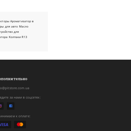
екторы
Ароматизатор в
ры для авто
Масло
тройство для
атора
Колпаки R13
ополнительно
fo@pitstore.com.ua
едите за нами в соцсетях:
инимаем к оплате: