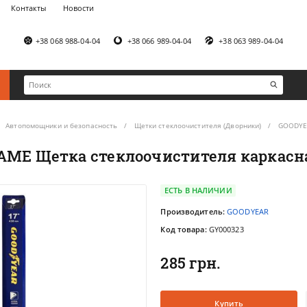
Контакты
Новости
+38 068 988-04-04
+38 066 989-04-04
+38 063 989-04-04
Автопомощники и безопасность
Щетки стеклоочистителя (Дворники)
GOODYEA
ME Щетка стеклоочистителя каркасная 
ЕСТЬ В НАЛИЧИИ
Производитель:
GOODYEAR
Код товара:
GY000323
285 грн.
Купить