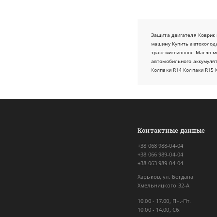
Защита двигателя
Коврик 
машину
Купить автохолод
трансмиссионное
Масло м
автомобильного аккумуля
Колпаки R14
Колпаки R15
Контактные данные
+38 068 988-04-04
+38 066 989-04-04
+38 063 989-04-04
Харьков, ул. Богдана
Хмельницкого 32-А
10.00 - 17.00, Пн.-Пт.
10.00 - 14.00, Сб.