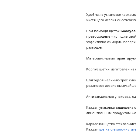
Удобная в установке каркасн
чистящего лезвия обеспечива
При помощи щеток
Goodyea
превосходные чистящие свойст
эффективно очищать поверхн
разводов.
Материал лезвия гарантируют
Корпус щетки изготовлен из 
Благодаря наличию трех смен
резиновое лезвие высочайшег
Антивандальная упаковка, о
Каждая упаковка защищена о
лицензионным продуктом Goo
Каркасная щетка стеклоочист
Каждая
щетка стеклоочистит