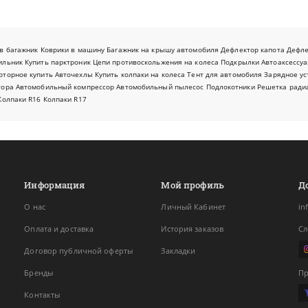
в багажник
Коврики в машину
Багажник на крышу автомобиля
Дефлектор капота
Дефл
ильник
Купить парктроник
Цепи противоскольжения на колеса
Подкрылки
Автоаксессуа
оторное купить
Авточехлы
Купить колпаки на колеса
Тент для автомобиля
Зарядное ус
тора
Автомобильный компрессор
Автомобильный пылесос
Подлокотники
Решетка ради
Колпаки R16
Колпаки R17
Информация
Мой профиль
Д
О нас
Личный Кабинет
in
Оплата и доставка
История заказов
Сл
Договор публичной оферты
Закладки
Бренды
Пр
Контакты