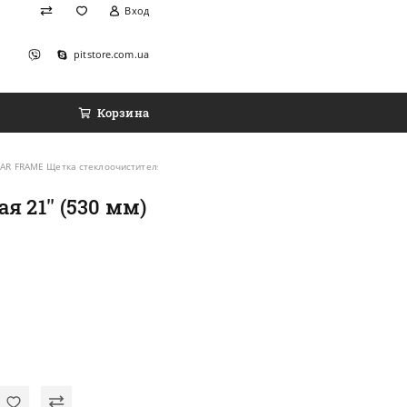
Вход
pitstore.com.ua
Корзина
R FRAME Щетка стеклоочистителя каркасная 21'' (530 мм)
21'' (530 мм)