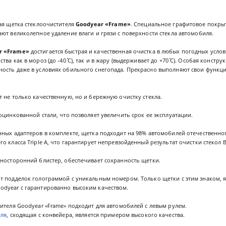
ая щетка стеклоочистителя
Goodyear «Frame»
. Специальное графитовое покры
ют великолепное удаление влаги и грязи с поверхности стекла автомобиля.
r «Frame»
достигается быстрая и качественная очистка в любых погодных усло
ва как в мороз (до -40 ̊С), так и в жару (выдерживает до +70 ̊С). Особая констру
ость даже в условиях обильного снегопада. Прекрасно выполняют свои функции
 не только качественную, но и бережную очистку стекла.
оцинкованной стали, что позволяет увеличить срок ее эксплуатации.
ных адаптеров в комплекте, щетка подходит на 98% автомобилей отечественно
о класса Triple A, что гарантирует непревзойденный результат очистки стекол
дносторонний блистер, обеспечивает сохранность щетки.
т подделок голограммой с уникальным номером. Только щетки с этим знаком,
dyear с гарантированно высоким качеством.
ителя Goodyear «Frame» подходит для автомобилей с левым рулем.
еля
, сходящая с конвейера, является примером высокого качества.