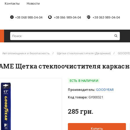
Контакты
Новости
+38 068 988-04-04
+38 066 989-04-04
+38 063 989-04-04
Автопомощники и безопасность
Щетки стеклоочистителя (Дворники)
GOODYEA
ME Щетка стеклоочистителя каркасная 
ЕСТЬ В НАЛИЧИИ
Производитель:
GOODYEAR
Код товара:
GY000321
285 грн.
Купить