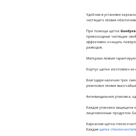
Удобная в установке каркасн
чистящего лезвия обеспечива
При помощи щеток
Goodyea
превосходные чистящие свойст
эффективно очищать поверхн
разводов.
Материал лезвия гарантируют
Корпус щетки изготовлен из 
Благодаря наличию трех смен
резиновое лезвие высочайшег
Антивандальная упаковка, о
Каждая упаковка защищена о
лицензионным продуктом Goo
Каркасная щетка стеклоочист
Каждая
щетка стеклоочистит