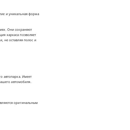
тие и уникальная форма
виях. Они сохраняют
кция каркаса позволяет
, не оставляя полос и
го автопарка. Имеет
 Вашего автомобиля.
 являются оригинальным