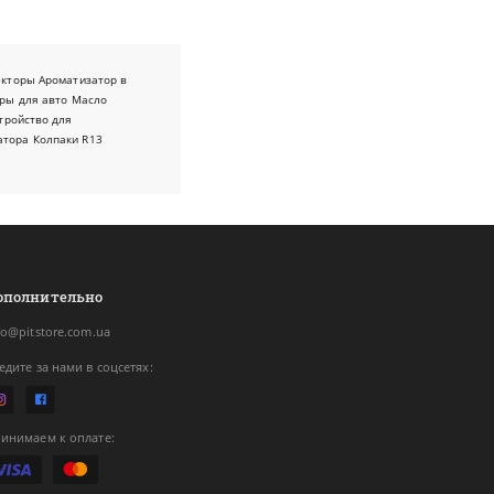
екторы
Ароматизатор в
ры для авто
Масло
тройство для
атора
Колпаки R13
ополнительно
fo@pitstore.com.ua
едите за нами в соцсетях:
инимаем к оплате: