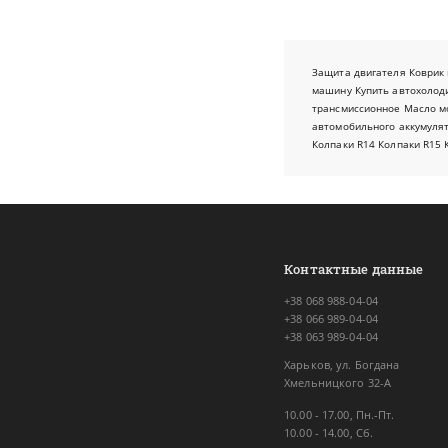
Защита двигателя
Коврик 
машину
Купить автохолод
трансмиссионное
Масло м
автомобильного аккумуля
Колпаки R14
Колпаки R15
Контактные данные
+38 068 988-04-04
+38 066 989-04-04
+38 063 989-04-04
Харьков, ул. Богдана
Хмельницкого 32-А
10.00 - 17.00, Пн.-Пт.
10.00 - 14.00, Сб.