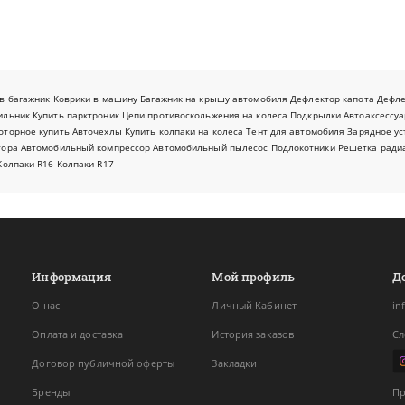
в багажник
Коврики в машину
Багажник на крышу автомобиля
Дефлектор капота
Дефл
ильник
Купить парктроник
Цепи противоскольжения на колеса
Подкрылки
Автоаксессуа
оторное купить
Авточехлы
Купить колпаки на колеса
Тент для автомобиля
Зарядное ус
тора
Автомобильный компрессор
Автомобильный пылесос
Подлокотники
Решетка ради
Колпаки R16
Колпаки R17
Информация
Мой профиль
Д
О нас
Личный Кабинет
in
Оплата и доставка
История заказов
Сл
Договор публичной оферты
Закладки
Бренды
Пр