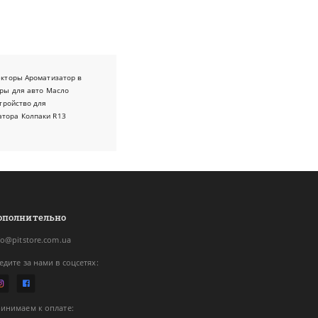
екторы
Ароматизатор в
ры для авто
Масло
тройство для
атора
Колпаки R13
ополнительно
fo@pitstore.com.ua
едите за нами в соцсетях:
инимаем к оплате: