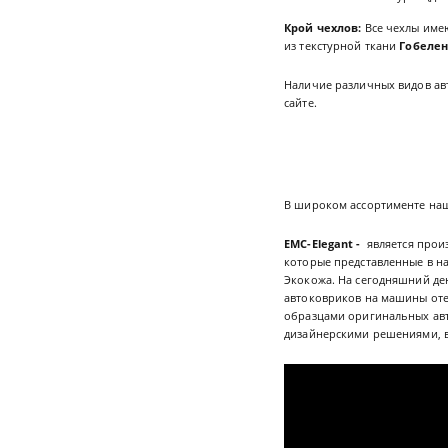
Крой чехлов:
Все чехлы име
из текстурной ткани
Гобеле
Наличие различных видов ав
сайте.
В широком ассортименте наш
EMC-Elegant -
является прои
которые представленные в н
Экокожа. На сегодняшний де
автоковриков на машины оте
образцами оригинальных авт
дизайнерскими решениями, 