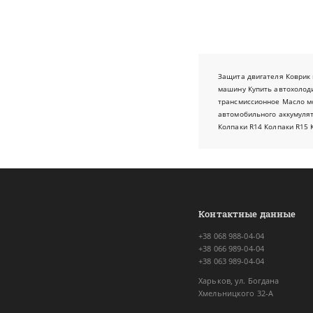
Защита двигателя
Коврик 
машину
Купить автохолод
трансмиссионное
Масло м
автомобильного аккумуля
Колпаки R14
Колпаки R15
Контактные данные
+38 068 988-04-04
+38 066 989-04-04
+38 063 989-04-04
Харьков, ул. Богдана
Хмельницкого 32-А