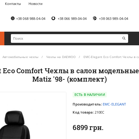
Контакты
Новости
+38 068 988-04-04
+38 066 989-04-04
+38 063 989-04-04
Автомобильные чехлы
Чехлы на DAEWOO
EMC-Elegant Eco Comfort Чехлы в с
 Eco Comfort Чехлы в салон модельны
Matiz '98- (комплект)
ЕСТЬ В НАЛИЧИИ
Производитель:
EMC-ELEGANT
Код товара:
210EC
6899 грн.