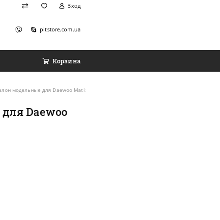
Вход
pitstore.com.ua
Корзина
алон модельные для Daewoo Matiz '98- (комплект)
е для Daewoo