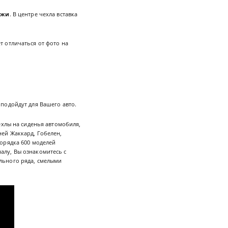
ожи
. В центре чехла вставка
 отличаться от фото на
 подойдут для Вашего авто.
ехлы на сиденья автомобиля,
ей Жаккард, Гобелен,
орядка 600 моделей
алу, Вы ознакомитесь с
льного ряда, смелыми