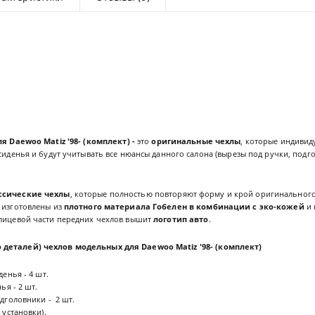
я Daewoo Matiz '98- (комплект) -
это
оригинальные чехлы
, которые индивид
 сиденья и будут учитывать все нюансы данного салона (вырезы под ручки, подг
ссические чехлы
, которые полностью повторяют форму и крой оригинального
 изготовлены из
плотного материала Гобелен в комбинации с эко-кожей
и 
 лицевой части передних чехлов вышит
логотип авто
.
 деталей) чехлов
модельных для Daewoo Matiz '98- (комплект)
енья - 4 шт.
ья - 2 шт.
дголовники - 2 шт.
 установки).