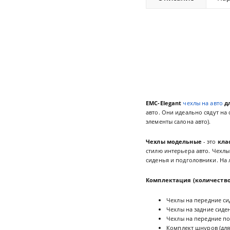
EMC-Elegant
чехлы на авто
дл
авто. Они идеально сядут на
элементы салона авто).
Чехлы модельные
- это
кла
стилю интерьера авто. Чехлы
сиденья и подголовники. На
Комплектация (количество
Чехлы на передние сид
Чехлы на задние сиден
Чехлы на передние по
Комплект шнуров (для