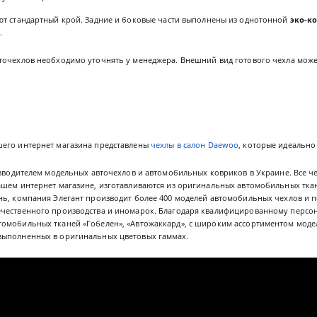
ют стандартный крой. Задние и боковые части выполнены из однотонной
эко-к
н
.
точехлов необходимо уточнять у менеджера. Внешний вид готового чехла может
его интернет магазина представлены
чехлы в салон Daewoo
, которые идеально
зводителем модельных авточехлов и автомобильных ковриков в Украине. Все ч
ашем интернет магазине, изготавливаются из оригинальных автомобильных ткан
нь, компания Элегант производит более 400 моделей автомобильных чехлов и п
чественного производства и иномарок. Благодаря квалифицированному персон
омобильных тканей «Гобелен», «Автожаккард», с широким ассортиментом моде
выполненных в оригинальных цветовых гаммах.